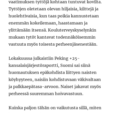
vaatimuksen tyttöjä kohtaan tuntuvat kovilta.
Tyttöjen oletetaan olevan hiljaisia, kilttejä ja
huolehtivaisia, kun taas poikia kannustetaan
enemmän kokeilemaan, haastamaan ja
ylittämään itsensä. Kouluterveyskyselynkin
mukaan tytöt kantavat todennäköisemmin
vastuuta myös toisesta perheenjäsenestään.
Lokakuussa julkaistiin Peking +25-
kansalaisjärjestöraportti, Suomi sai siinä
huomautuksen epäkohdista liittyen naisten
köyhyyteen, naisiin kohdistuvaan väkivaltaan
ja palkkaepätasa-arvoon. Naiset jakavat myös
perheessä suuremman hoivavastuun.
Kuinka paljon tähän on vaikutusta sillä, miten