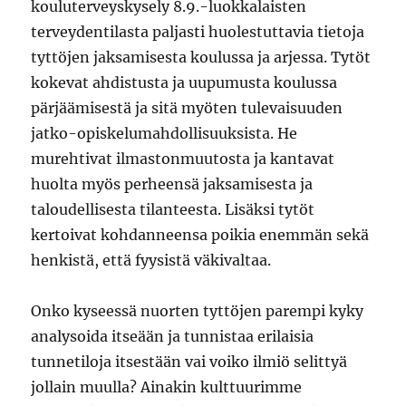
kouluterveyskysely 8.9.-luokkalaisten
terveydentilasta paljasti huolestuttavia tietoja
tyttöjen jaksamisesta koulussa ja arjessa. Tytöt
kokevat ahdistusta ja uupumusta koulussa
pärjäämisestä ja sitä myöten tulevaisuuden
jatko-opiskelumahdollisuuksista. He
murehtivat ilmastonmuutosta ja kantavat
huolta myös perheensä jaksamisesta ja
taloudellisesta tilanteesta. Lisäksi tytöt
kertoivat kohdanneensa poikia enemmän sekä
henkistä, että fyysistä väkivaltaa.
Onko kyseessä nuorten tyttöjen parempi kyky
analysoida itseään ja tunnistaa erilaisia
tunnetiloja itsestään vai voiko ilmiö selittyä
jollain muulla? Ainakin kulttuurimme