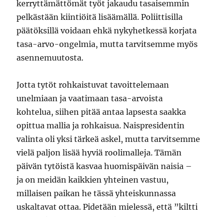
kerryttämättömät työt jakaudu tasaisemmin
pelkästään kiintiöitä lisäämällä. Poliittisilla
päätöksillä voidaan ehkä nykyhetkessä korjata
tasa-arvo-ongelmia, mutta tarvitsemme myös
asennemuutosta.
Jotta tytöt rohkaistuvat tavoittelemaan
unelmiaan ja vaatimaan tasa-arvoista
kohtelua, siihen pitää antaa lapsesta saakka
opittua mallia ja rohkaisua. Naispresidentin
valinta oli yksi tärkeä askel, mutta tarvitsemme
vielä paljon lisää hyviä roolimalleja. Tämän
päivän tytöistä kasvaa huomispäivän naisia –
ja on meidän kaikkien yhteinen vastuu,
millaisen paikan he tässä yhteiskunnassa
uskaltavat ottaa. Pidetään mielessä, että ”kiltti