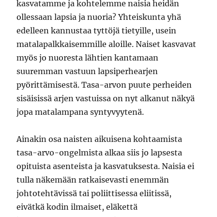
kasvatamme ja kohtelemme naisia heidän
ollessaan lapsia ja nuoria? Yhteiskunta yhä
edelleen kannustaa tyttöjä tietyille, usein
matalapalkkaisemmille aloille. Naiset kasvavat
myös jo nuoresta lähtien kantamaan
suuremman vastuun lapsiperhearjen
pyörittämisestä. Tasa-arvon puute perheiden
sisäisissä arjen vastuissa on nyt alkanut näkyä
jopa matalampana syntyvyytenä.
Ainakin osa naisten aikuisena kohtaamista
tasa-arvo-ongelmista alkaa siis jo lapsesta
opituista asenteista ja kasvatuksesta. Naisia ei
tulla näkemään ratkaisevasti enemmän
johtotehtävissä tai poliittisessa eliitissä,
eivätkä kodin ilmaiset, eläkettä