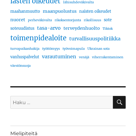
lasten oikeudet
lähisuhdeväkivalta
maanpuolustus
maahanmuutto
naisten oikeudet
nuoret
sote
perheväkivalta
rikoksentorjunta
rikollisuus
tasa-arvo
terveydenhuolto
soteuudistus
Tiktok
toimenpidealoite
turvallisuuspolitiikka
turvapaikanhakija
työttömyys
työvoimapula
Ukrainan sota
varautuminen
vanhuspalvelut
venäjä
viherrakentaminen
väestönsuoja
HA
Etsi:
Mielipiteitä