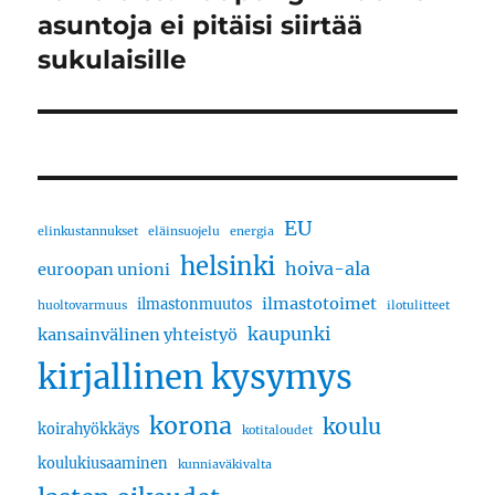
artikkeli:
asuntoja ei pitäisi siirtää
sukulaisille
EU
elinkustannukset
eläinsuojelu
energia
helsinki
hoiva-ala
euroopan unioni
ilmastotoimet
ilmastonmuutos
huoltovarmuus
ilotulitteet
kaupunki
kansainvälinen yhteistyö
kirjallinen kysymys
korona
koulu
koirahyökkäys
kotitaloudet
koulukiusaaminen
kunniaväkivalta