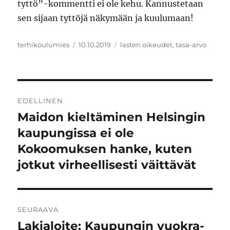
tyttö”-kommentti ei ole kehu. Kannustetaan
sen sijaan tyttöjä näkymään ja kuulumaan!
Kirjoittaja
Julkaistu
Avainsanat
terhikoulumies
10.10.2019
lasten oikeudet
,
tasa-arvo
Artikkelien
EDELLINEN
selaus
Maidon kieltäminen Helsingin
Edellinen
artikkeli:
kaupungissa ei ole
Kokoomuksen hanke, kuten
jotkut virheellisesti väittävät
SEURAAVA
Lakialoite: Kaupungin vuokra-
Seuraava