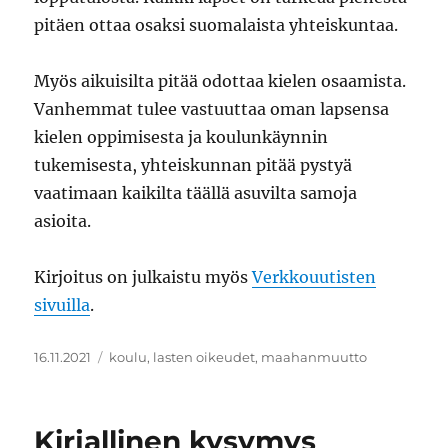
pitäen ottaa osaksi suomalaista yhteiskuntaa.
Myös aikuisilta pitää odottaa kielen osaamista.
Vanhemmat tulee vastuuttaa oman lapsensa
kielen oppimisesta ja koulunkäynnin
tukemisesta, yhteiskunnan pitää pystyä
vaatimaan kaikilta täällä asuvilta samoja
asioita.
Kirjoitus on julkaistu myös
Verkkouutisten
sivuilla
.
Julkaistu
Avainsanat
16.11.2021
koulu
,
lasten oikeudet
,
maahanmuutto
Kirjallinen kysymys