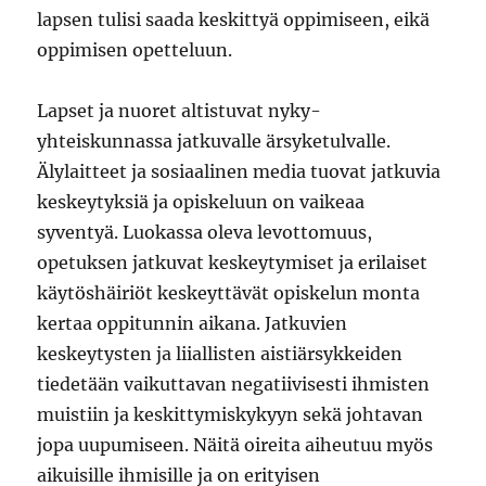
lapsen tulisi saada keskittyä oppimiseen, eikä
oppimisen opetteluun.
Lapset ja nuoret altistuvat nyky-
yhteiskunnassa jatkuvalle ärsyketulvalle.
Älylaitteet ja sosiaalinen media tuovat jatkuvia
keskeytyksiä ja opiskeluun on vaikeaa
syventyä. Luokassa oleva levottomuus,
opetuksen jatkuvat keskeytymiset ja erilaiset
käytöshäiriöt keskeyttävät opiskelun monta
kertaa oppitunnin aikana. Jatkuvien
keskeytysten ja liiallisten aistiärsykkeiden
tiedetään vaikuttavan negatiivisesti ihmisten
muistiin ja keskittymiskykyyn sekä johtavan
jopa uupumiseen. Näitä oireita aiheutuu myös
aikuisille ihmisille ja on erityisen