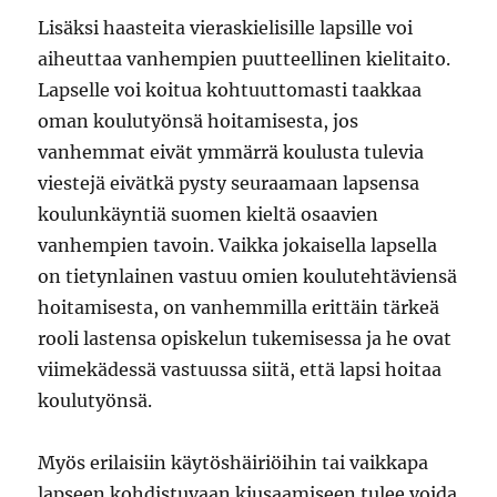
Lisäksi haasteita vieraskielisille lapsille voi
aiheuttaa vanhempien puutteellinen kielitaito.
Lapselle voi koitua kohtuuttomasti taakkaa
oman koulutyönsä hoitamisesta, jos
vanhemmat eivät ymmärrä koulusta tulevia
viestejä eivätkä pysty seuraamaan lapsensa
koulunkäyntiä suomen kieltä osaavien
vanhempien tavoin. Vaikka jokaisella lapsella
on tietynlainen vastuu omien koulutehtäviensä
hoitamisesta, on vanhemmilla erittäin tärkeä
rooli lastensa opiskelun tukemisessa ja he ovat
viimekädessä vastuussa siitä, että lapsi hoitaa
koulutyönsä.
Myös erilaisiin käytöshäiriöihin tai vaikkapa
lapseen kohdistuvaan kiusaamiseen tulee voida