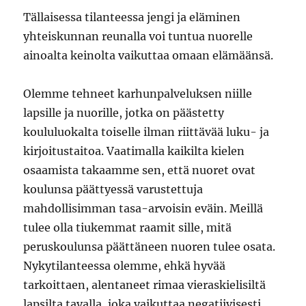
Tällaisessa tilanteessa jengi ja eläminen
yhteiskunnan reunalla voi tuntua nuorelle
ainoalta keinolta vaikuttaa omaan elämäänsä.
Olemme tehneet karhunpalveluksen niille
lapsille ja nuorille, jotka on päästetty
koululuokalta toiselle ilman riittävää luku- ja
kirjoitustaitoa. Vaatimalla kaikilta kielen
osaamista takaamme sen, että nuoret ovat
koulunsa päättyessä varustettuja
mahdollisimman tasa-arvoisin eväin. Meillä
tulee olla tiukemmat raamit sille, mitä
peruskoulunsa päättäneen nuoren tulee osata.
Nykytilanteessa olemme, ehkä hyvää
tarkoittaen, alentaneet rimaa vieraskielisiltä
lapsilta tavalla, joka vaikuttaa negatiivisesti