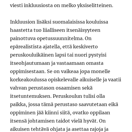
viesti inkluusiosta on melko yksiselitteinen.
Inkluusion lisäksi suomalaisissa kouluissa
haastetta tuo liialliseen itsenäisyyteen
painottuva opetussuunnitelma. On
epärealistista ajatella, että keskiverto
peruskouluikäinen lapsi tai nuori pystyisi
itseohjautumaan ja vastaamaan omasta
oppimisestaan. Se on vaikeaa jopa monelle
korkeakoulussa opiskelevalle aikuiselle ja vaatii
vahvan perustason osaamisen sekä
itsetuntemuksen. Peruskoulun tulisi olla
paikka, jossa tämä perustaso saavutetaan eikä
oppiminen jää kiinni siitä, ovatko oppilaan
itsensä johtamisen taidot vielä hyvät. On
aikuisen tehtävä ohjata ja asettaa rajoja ja