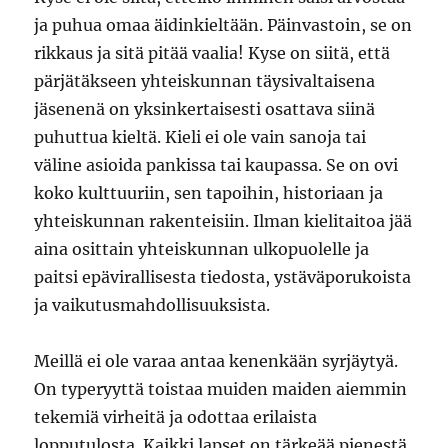
ja puhua omaa äidinkieltään. Päinvastoin, se on
rikkaus ja sitä pitää vaalia! Kyse on siitä, että
pärjätäkseen yhteiskunnan täysivaltaisena
jäsenenä on yksinkertaisesti osattava siinä
puhuttua kieltä. Kieli ei ole vain sanoja tai
väline asioida pankissa tai kaupassa. Se on ovi
koko kulttuuriin, sen tapoihin, historiaan ja
yhteiskunnan rakenteisiin. Ilman kielitaitoa jää
aina osittain yhteiskunnan ulkopuolelle ja
paitsi epävirallisesta tiedosta, ystäväporukoista
ja vaikutusmahdollisuuksista.
Meillä ei ole varaa antaa kenenkään syrjäytyä.
On typeryyttä toistaa muiden maiden aiemmin
tekemiä virheitä ja odottaa erilaista
lopputulosta. Kaikki lapset on tärkeää pienestä