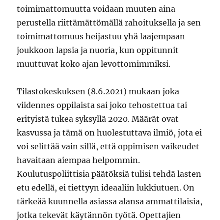
toimimattomuutta voidaan muuten aina
perustella riittämättömällä rahoituksella ja sen
toimimattomuus heijastuu yhä laajempaan
joukkoon lapsia ja nuoria, kun oppitunnit
muuttuvat koko ajan levottomimmiksi.
Tilastokeskuksen (8.6.2021) mukaan joka
viidennes oppilaista sai joko tehostettua tai
erityistä tukea syksyllä 2020. Määrät ovat
kasvussa ja tämä on huolestuttava ilmiö, jota ei
voi selittää vain sillä, että oppimisen vaikeudet
havaitaan aiempaa helpommin.
Koulutuspoliittisia päätöksiä tulisi tehdä lasten
etu edellä, ei tiettyyn ideaaliin lukkiutuen. On
tärkeää kuunnella asiassa alansa ammattilaisia,
jotka tekevät käytännön työtä. Opettajien