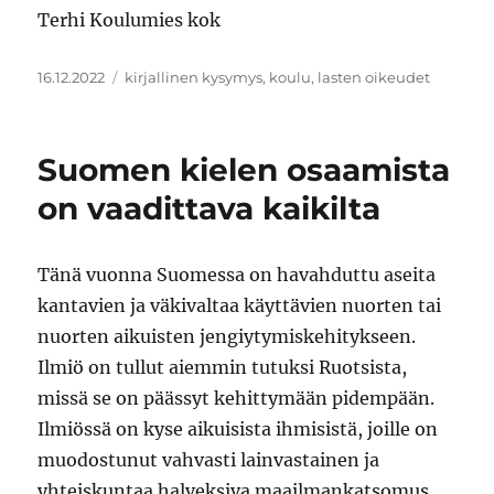
Terhi Koulumies kok
Julkaistu
Avainsanat
16.12.2022
kirjallinen kysymys
,
koulu
,
lasten oikeudet
Suomen kielen osaamista
on vaadittava kaikilta
Tänä vuonna Suomessa on havahduttu aseita
kantavien ja väkivaltaa käyttävien nuorten tai
nuorten aikuisten jengiytymiskehitykseen.
Ilmiö on tullut aiemmin tutuksi Ruotsista,
missä se on päässyt kehittymään pidempään.
Ilmiössä on kyse aikuisista ihmisistä, joille on
muodostunut vahvasti lainvastainen ja
yhteiskuntaa halveksiva maailmankatsomus.