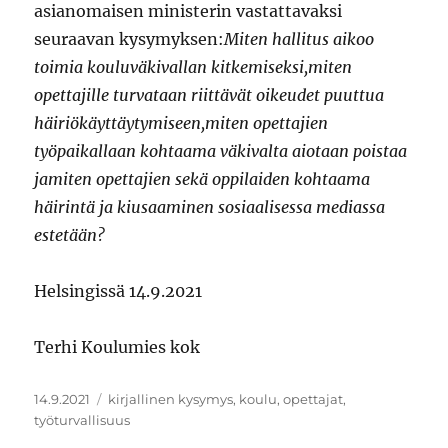
asianomaisen ministerin vastattavaksi
seuraavan kysymyksen:
Miten hallitus aikoo
toimia kouluväkivallan kitkemiseksi,miten
opettajille turvataan riittävät oikeudet puuttua
häiriökäyttäytymiseen,miten opettajien
työpaikallaan kohtaama väkivalta aiotaan poistaa
jamiten opettajien sekä oppilaiden kohtaama
häirintä ja kiusaaminen sosiaalisessa mediassa
estetään?
Helsingissä 14.9.2021
Terhi Koulumies kok
Julkaistu
Avainsanat
14.9.2021
kirjallinen kysymys
,
koulu
,
opettajat
,
työturvallisuus