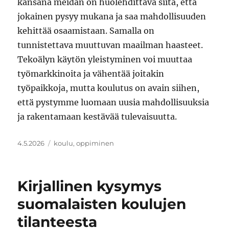
kansana meidän on huolehdittava siitä, että
jokainen pysyy mukana ja saa mahdollisuuden
kehittää osaamistaan. Samalla on
tunnistettava muuttuvan maailman haasteet.
Tekoälyn käytön yleistyminen voi muuttaa
työmarkkinoita ja vähentää joitakin
työpaikkoja, mutta koulutus on avain siihen,
että pystymme luomaan uusia mahdollisuuksia
ja rakentamaan kestävää tulevaisuutta.
Julkaistu
Avainsanat
4.5.2026
koulu
,
oppiminen
Kirjallinen kysymys
suomalaisten koulujen
tilanteesta