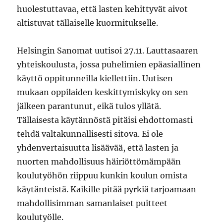
huolestuttavaa, että lasten kehittyvät aivot
altistuvat tällaiselle kuormitukselle.
Helsingin Sanomat uutisoi 27.11. Lauttasaaren
yhteiskoulusta, jossa puhelimien epäasiallinen
käyttö oppitunneilla kiellettiin. Uutisen
mukaan oppilaiden keskittymiskyky on sen
jälkeen parantunut, eikä tulos yllätä.
Tällaisesta käytännöstä pitäisi ehdottomasti
tehdä valtakunnallisesti sitova. Ei ole
yhdenvertaisuutta lisäävää, että lasten ja
nuorten mahdollisuus häiriöttömämpään
koulutyöhön riippuu kunkin koulun omista
käytänteistä. Kaikille pitää pyrkiä tarjoamaan
mahdollisimman samanlaiset puitteet
koulutyölle.