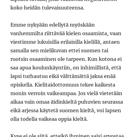
koko heidän tulevaisuuteensa.
Emme nykyään edellytä myöskään
vanhemmilta riittävää kielen osaamista, vaan
viestimme lukuisilla erilaisilla kielillä, antaen
samalla sen mielikuvan ettei suomen tai
ruotsin osaaminen ole tarpeen. Kun kotona ei
saa apua koulunkäyntiin, on inhimillistä, että
lapsi turhautuu eikä välttämättä jaksa enää
opiskella. Kielitaidottomuus tekee kaikesta
monin verroin vaikeampaa. Jos vielä vietetään
aikaa vain omaa äidinkieltä puhuvien seurassa
eikä arjessa käytetä suomen kieltä, voi lapsen
olla todella vaikeaa oppia kieltä.
Kyse ei ole siitä, etteikö ihminen saisi arvostaa