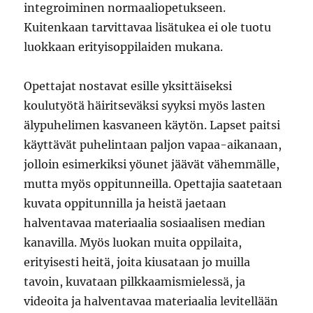
integroiminen normaaliopetukseen.
Kuitenkaan tarvittavaa lisätukea ei ole tuotu
luokkaan erityisoppilaiden mukana.
Opettajat nostavat esille yksittäiseksi
koulutyötä häiritseväksi syyksi myös lasten
älypuhelimen kasvaneen käytön. Lapset paitsi
käyttävät puhelintaan paljon vapaa-aikanaan,
jolloin esimerkiksi yöunet jäävät vähemmälle,
mutta myös oppitunneilla. Opettajia saatetaan
kuvata oppitunnilla ja heistä jaetaan
halventavaa materiaalia sosiaalisen median
kanavilla. Myös luokan muita oppilaita,
erityisesti heitä, joita kiusataan jo muilla
tavoin, kuvataan pilkkaamismielessä, ja
videoita ja halventavaa materiaalia levitellään