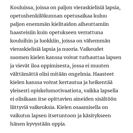
Kouluissa, joissa on paljon vieraskielisiä lapsia,
opetushenkilökunnan opetusaikaa kuluu
paljon enemmän kielitaidon aiheuttamiin
haasteisiin kuin opetukseen verrattuna
kouluihin ja luokkiin, joissa on vähemmän
vieraskielisiä lapsia ja nuoria. Vaikeudet
suomen kielen kanssa voivat turhauttaa lapsen
ja vievät iloa oppimisesta, jossa ei muuten
välttämättä olisi mitään ongelmia. Haasteet
kielen kanssa voivat kertautua ja heikentää
yleisesti opiskelumotivaatiota, vaikka lapsella
ei olisikaan itse opittavien aineiden sisältöön
liittyviä vaikeuksia. Kielen osaamisella on
vaikutus lapsen itsetuntoon ja käsitykseen
hänen kyvystään oppia.