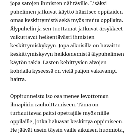
jopa satojen ihmisten nähtäville. Lisäksi
puhelimen jatkuvat käyttö häiritsee oppilaiden
omaa keskittymistä sekä myös muita oppilaita.
Älypuhelin ja sen tuottamat jatkuvat ärsykkeet
vaikuttavat heikentävästi ihmisten
keskittymiskykyyn. Jopa aikuisilla on havaittu
keskittymiskyvyn heikkenemistä älypuhelimen
käytön takia. Lasten kehittyvien aivojen
kohdalla kyseessä on vielä paljon vakavampi
haitta.
Oppitunneista iso osa menee levottoman
ilmapiirin rauhoittamiseen. Tämä on
turhauttavaa paitsi opettajille myös niille
oppilaille, jotka haluavat keskittyä oppimiseen.
He jäävät usein täysin vaille aikuisen huomiota,