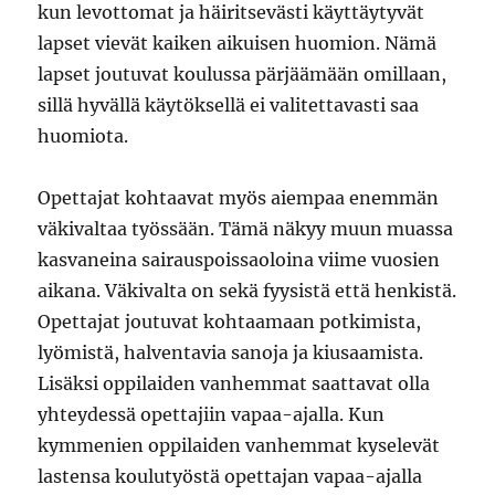
kun levottomat ja häiritsevästi käyttäytyvät
lapset vievät kaiken aikuisen huomion. Nämä
lapset joutuvat koulussa pärjäämään omillaan,
sillä hyvällä käytöksellä ei valitettavasti saa
huomiota.
Opettajat kohtaavat myös aiempaa enemmän
väkivaltaa työssään. Tämä näkyy muun muassa
kasvaneina sairauspoissaoloina viime vuosien
aikana. Väkivalta on sekä fyysistä että henkistä.
Opettajat joutuvat kohtaamaan potkimista,
lyömistä, halventavia sanoja ja kiusaamista.
Lisäksi oppilaiden vanhemmat saattavat olla
yhteydessä opettajiin vapaa-ajalla. Kun
kymmenien oppilaiden vanhemmat kyselevät
lastensa koulutyöstä opettajan vapaa-ajalla