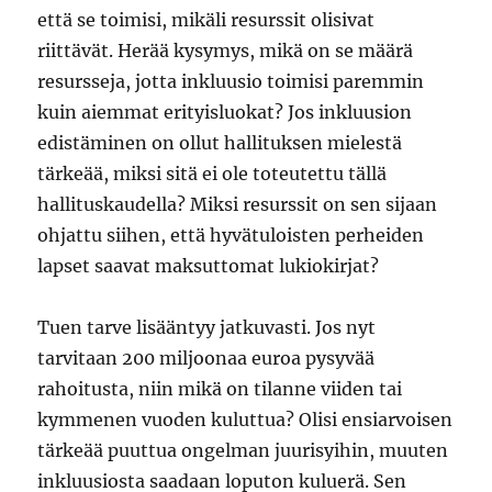
että se toimisi, mikäli resurssit olisivat
riittävät. Herää kysymys, mikä on se määrä
resursseja, jotta inkluusio toimisi paremmin
kuin aiemmat erityisluokat? Jos inkluusion
edistäminen on ollut hallituksen mielestä
tärkeää, miksi sitä ei ole toteutettu tällä
hallituskaudella? Miksi resurssit on sen sijaan
ohjattu siihen, että hyvätuloisten perheiden
lapset saavat maksuttomat lukiokirjat?
Tuen tarve lisääntyy jatkuvasti. Jos nyt
tarvitaan 200 miljoonaa euroa pysyvää
rahoitusta, niin mikä on tilanne viiden tai
kymmenen vuoden kuluttua? Olisi ensiarvoisen
tärkeää puuttua ongelman juurisyihin, muuten
inkluusiosta saadaan loputon kuluerä. Sen