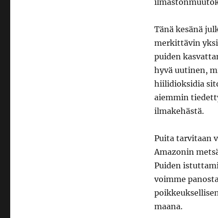
ilmastonmuutok
Tänä kesänä jul
merkittävin yks
puiden kasvatta
hyvä uutinen, mi
hiilidioksidia s
aiemmin tiedett
ilmakehästä.
Puita tarvitaan 
Amazonin metsäpa
Puiden istuttami
voimme panostaa
poikkeuksellise
maana.