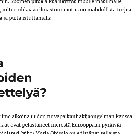
in. Suomen pitää alkaa näyttää muulle maailmalle
ä, miten uhkaava ilmastonmuutos on mahdollista torjua
 ja puita istuttamalla.
a
oiden
ttelyä?
viime aikoina uuden turvapaikanhakijaongelman kanssa,
aat ovat pelastaneet merestä Eurooppaan pyrkiviä
inisteri (vihr) Maria Ohisalo on edistänyt sellaista