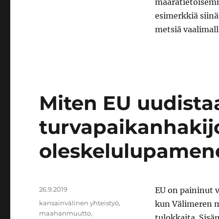
määrätietoisemm
esimerkkiä siin
metsiä vaalimalla
Miten EU uudista
turvapaikanhakij
oleskelulupamene
Julkaistu
26.9.2019
EU on paininut 
Avainsanat
kansainvälinen yhteistyö
,
kun Välimeren m
maahanmuutto
,
tulokkaita. Sisäm