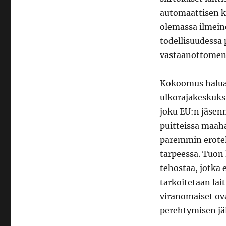
automaattisen k
olemassa ilmeine
todellisuudessa
vastaanottomene
Kokoomus haluais
ulkorajakeskuksi
joku EU:n jäsenm
puitteissa maaha
paremmin erotel
tarpeessa. Tuon 
tehostaa, jotka 
tarkoitetaan lai
viranomaiset ov
perehtymisen jäl