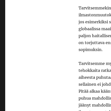
Tarvitsemmekin 
ilmastonmuutoks
jos esimerkiksi 
globaalissa maai
paljon haitallis
on torjuttava ens
sopimuksin.
Tarvitsemme myös
tehokkaita ratk
aiheesta puhutaa
sellainen ei jo
Pitää alkaa kään
puhua mahdollisu
jäänyt mahdolli