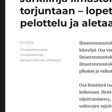
torjuntaan – lope
pelottelu ja alet
Julkaistu
5.11.2019
Ilmastonmuutoks
Avainsanat
ilmastonmuutos
,
kiistelyä. Osa v
ilmastotoimet
,
ilmastonmuutoks
kansainvälinen yhteistyö
ilmastonmuutoks
pikaisia ja vaiku
Osa ihmisistä t
kokonaan. Heistä
rajoittamisesta
valintojen rajoit