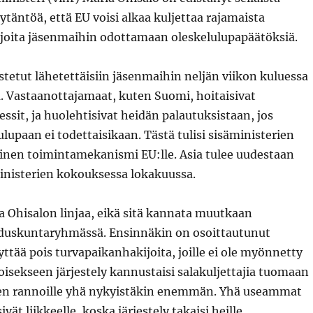
ytäntöä, että EU voisi alkaa kuljettaa rajamaista
joita jäsenmaihin odottamaan oleskelulupapäätöksiä.
stetut lähetettäisiin jäsenmaihin neljän viikon kuluessa
. Vastaanottajamaat, kuten Suomi, hoitaisivat
ssit, ja huolehtisivat heidän palautuksistaan, jos
ulupaan ei todettaisikaan. Tästä tulisi sisäministerien
inen toimintamekanismi EU:lle. Asia tulee uudestaan
ministerien kokouksessa lokakuussa.
a Ohisalon linjaa, eikä sitä kannata muutkaan
uskuntaryhmässä. Ensinnäkin on osoittautunut
ttää pois turvapaikanhakijoita, joille ei ole myönnetty
oisekseen järjestely kannustaisi salakuljettajia tuomaan
en rannoille yhä nykyistäkin enemmän. Yhä useammat
sivät liikkeelle, koska järjestely takaisi heille