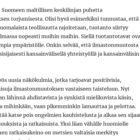
Suomeen maltillisen keskilinjan puhetta
en torjumisesta. Olisi hyvä esimerkiksi tunnustaa, että
suomalaista teollisuutta rajoitetaan, tuotanto siirtyy
lmassa nopeasti muihin maihin. Siellä tuotantotavat ov
empia ympäristölle. Onkin selvää, että ilmastonmuutosta
isijaisesti kansainvälisellä yhteistyöllä ja kansainvälisin
 uusia näkökulmia, jotka tarjoavat positiivisia,
aisuja ilmastonmuutoksen vastaiseen taisteluun. Nyt
n lähinnä ahdistavista ja synkistä mielikuvista käsin,
hda mihinkään, vaan pikemminkin lamauttaa ja pelottaa.
tää katse pois ongelmien kauhistelusta ja alkaa sen sijaa
uksista ja ratkaisuista. Yksi liian vähälle huomiolle
nen ratkaisukeino on metsien valtaisia merkitys