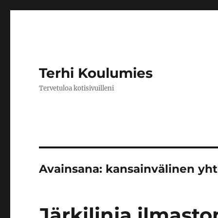
Terhi Koulumies
Tervetuloa kotisivuilleni
Avainsana:
kansainvälinen yht
Järkilinja ilmas