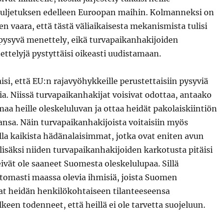
uljetuksen edelleen Euroopan maihin. Kolmanneksi on
n vaara, että tästä väliaikaisesta mekanismista tulisi
 pysyvä menettely, eikä turvapaikanhakijoiden
ttelyjä pystyttäisi oikeasti uudistamaan.
i, että EU:n rajavyöhykkeille perustettaisiin pysyviä
a. Niissä turvapaikanhakijat voisivat odottaa, antaako
aa heille oleskeluluvan ja ottaa heidät pakolaiskiintiön
nsa. Näin turvapaikanhakijoista voitaisiin myös
la kaikista hädänalaisimmat, jotka ovat eniten avun
lisäksi niiden turvapaikanhakijoiden karkotusta pitäisi
eivät ole saaneet Suomesta oleskelulupaa. Sillä
ttomasti maassa olevia ihmisiä, joista Suomen
at heidän henkilökohtaiseen tilanteeseensa
keen todenneet, että heillä ei ole tarvetta suojeluun.