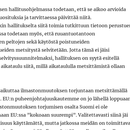
sen hallitusohjelmassa todetaan, että se aikoo arvioida
situksia ja tarvittaessa päivittää niitä.
n hallitukselta siitä toimia tutkittuun tietoon perustue
ssa todetaan myös, että ruuantuotantoon
n peltojen sekä käytöstä poistuneiden
eiden metsitystä selvitetään. Jotta tämä ei jäisi
elvityssuunnitelmaksi, hallituksen on syytä esitellä
 aikataulu siitä, millä aikataululla metsittämistä ollaan
vaikuttaa ilmastonmuutoksen torjuntaan metsittämällä
. EU:n puheenjohtajuuskautemme on jo lähellä loppuaa
astonmuutoksen torjumisen osalta Suomi ei ole
an EU:ssa ”kokoaan suurempi”. Valitettavasti siinä jäi
isuus käyttämättä, mutta jatkossa meidän on toimittav