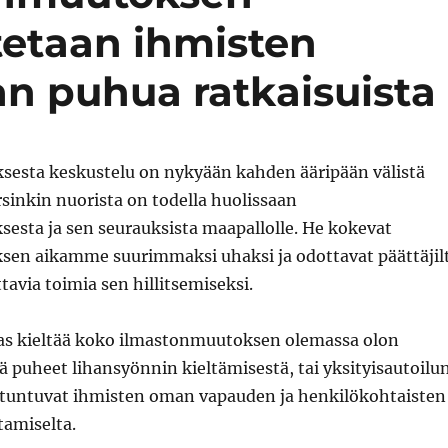
tetaan ihmisten
aan puhua ratkaisuista
esta keskustelu on nykyään kahden ääripään välistä
arsinkin nuorista on todella huolissaan
esta ja sen seurauksista maapallolle. He kokevat
en aikamme suurimmaksi uhaksi ja odottavat päättäjil
ttavia toimia sen hillitsemiseksi.
aas kieltää koko ilmastonmuutoksen olemassa olon
 puheet lihansyönnin kieltämisestä, tai yksityisautoilu
, tuntuvat ihmisten oman vapauden ja henkilökohtaisten
tamiselta.