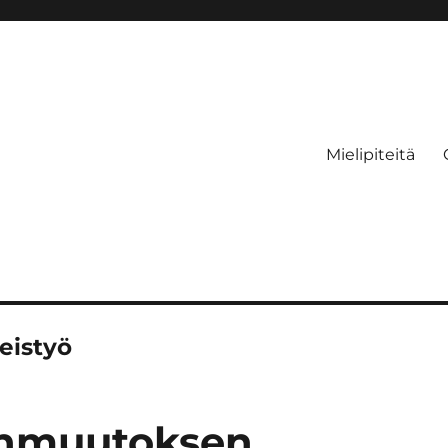
Mielipiteitä
eistyö
tonmuutoksen