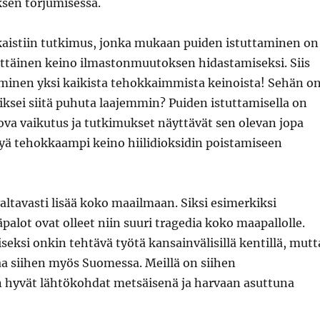
sen torjumisessa.
kaistiin tutkimus, jonka mukaan puiden istuttaminen on
ittäinen keino ilmastonmuutoksen hidastamiseksi. Siis
minen yksi kaikista tehokkaimmista keinoista! Sehän o
ksei siitä puhuta laajemmin? Puiden istuttamisella on
itova vaikutus ja tutkimukset näyttävät sen olevan jopa
yä tehokkaampi keino hiilidioksidin poistamiseen
valtavasti lisää koko maailmaan. Siksi esimerkiksi
lot ovat olleet niin suuri tragedia koko maapallolle.
seksi onkin tehtävä työtä kansainvälisillä kentillä, mutt
 siihen myös Suomessa. Meillä on siihen
n hyvät lähtökohdat metsäisenä ja harvaan asuttuna