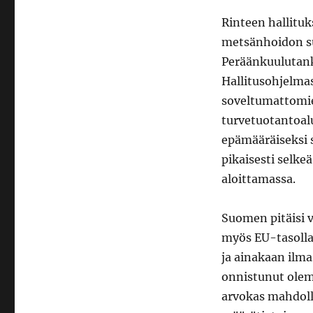
Rinteen hallituk
metsänhoidon suo
Peräänkuulutanki
Hallitusohjelma
soveltumattomie
turvetuotantoalu
epämääräiseksi s
pikaisesti selkeä
aloittamassa.
Suomen pitäisi 
myös EU-tasolla
ja ainakaan ilm
onnistunut olema
arvokas mahdoll