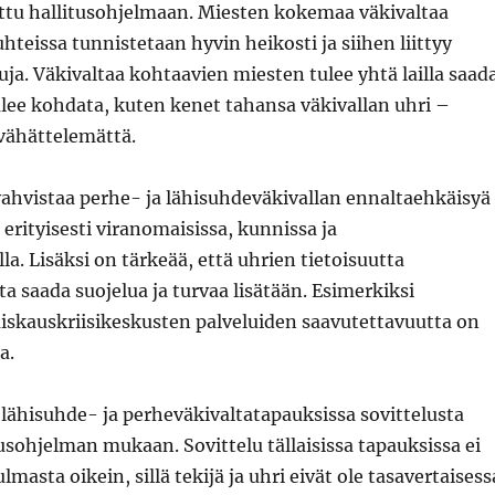
attu hallitusohjelmaan. Miesten kokemaa väkivaltaa
uhteissa tunnistetaan hyvin heikosti ja siihen liittyy
ja. Väkivaltaa kohtaavien miesten tulee yhtä lailla saad
ulee kohdata, kuten kenet tahansa väkivallan uhri –
 vähättelemättä.
vahvistaa perhe- ja lähisuhdeväkivallan ennaltaehkäisyä
 erityisesti viranomaisissa, kunnissa ja
la. Lisäksi on tärkeää, että uhrien tietoisuutta
a saada suojelua ja turvaa lisätään. Esimerkiksi
aiskauskriisikeskusten palveluiden saavutettavuutta on
a.
 lähisuhde- ja perheväkivaltatapauksissa sovittelusta
usohjelman mukaan. Sovittelu tällaisissa tapauksissa ei
masta oikein, sillä tekijä ja uhri eivät ole tasavertaisess