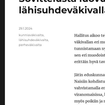
lähisuhdeväkivall
Julkaistu
29.1.2024
Avainsanat
kunniaväkivalta
,
Hallitus aikoo te
lähisuhdeväkivalta
,
väkivallan eri m
perheväkivalta
tunnistamaan nyk
sen eri muodoista
erittäin hyvä tav
Jätin eduskunnal
Naisiin kohdistu
vahvistamalla en
viranomaisissa, 
myös poikiin ja