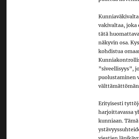
Kunniaväkivalta j
vakivaltaa, jok
tätä huomattavas
näkyvin osa. Kys
kohdistua omaan
Kunniakontrollis
”siveellisyys”,
puolustaminen v
välttämättömä
Erityisesti tytt
harjoittavassa y
kunniaan. Tämä 
ystävyyssuhteide
viestien läpikäy