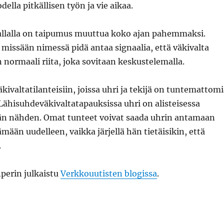
odella pitkällisen työn ja vie aikaa.
llalla on taipumus muuttua koko ajan pahemmaksi.
missään nimessä pidä antaa signaalia, että väkivalta
 normaali riita, joka sovitaan keskustelemalla.
äkivaltatilanteisiin, joissa uhri ja tekijä on tuntemattom
. Lähisuhdeväkivaltatapauksissa uhri on alisteisessa
än nähden. Omat tunteet voivat saada uhrin antamaan
ämään uudelleen, vaikka järjellä hän tietäisikin, että
.
nperin julkaistu
Verkkouutisten blogissa
.