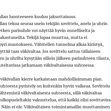
llan luonteeseen kuuluu jaksottaisuus.
lan tekoa seuraa usein tekijän sovittelu, anelu ja uhrin
tken parisuhde voi näyttää hyvin onnelliselta ja
akastuneilta. Tekijä lupaa muuttua, mutta ei
pyri muutokseen. Vähitellen tunnelma alkaa kiristyä,
ttää taas väkivaltaa. Jos sovittelu sattuu tällaiseen
n ja uhrilta kysytään silloin jälkeen parisuhteen tilasta,
ivuteltavissa jatkamaan väkivaltaisessa suhteessa.
 väkivallan kierre katkaistaan mahdollisimman pian.
suhteesta pyristely on kuitenkin hyvin vaikeaa. Sovittelu
lähtemistä väkivaltaisesta suhteesta, sillä väkivaltaa
ulkopuoleltakin vakuuttelua, että kaikki olisi sovittaviss
. Näin ei ole. Väkivaltaisen toimintamallin muuttaminen