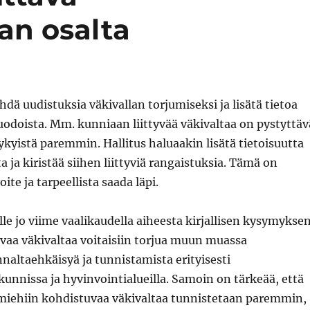
an osalta
hdä uudistuksia väkivallan torjumiseksi ja lisätä tietoa
uodoista. Mm. kunniaan liittyvää väkivaltaa on pystyttäv
yistä paremmin. Hallitus haluaakin lisätä tietoisuutta
 ja kiristää siihen liittyviä rangaistuksia. Tämä on
oite ja tarpeellista saada läpi.
le jo viime vaalikaudella aiheesta kirjallisen kysymyksen
vaa väkivaltaa voitaisiin torjua muun muassa
naltaehkäisyä ja tunnistamista erityisesti
kunnissa ja hyvinvointialueilla. Samoin on tärkeää, että
 miehiin kohdistuvaa väkivaltaa tunnistetaan paremmin,