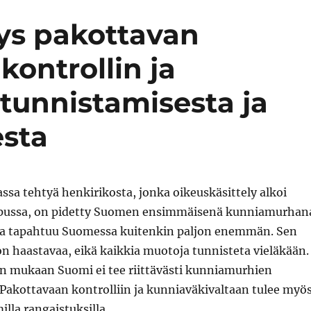
mys pakottavan
kontrollin ja
tunnistamisesta ja
esta
sa tehtyä henkirikosta, jonka oikeuskäsittely alkoi
opussa, on pidetty Suomen ensimmäisenä kunniamurhan
a tapahtuu Suomessa kuitenkin paljon enemmän. Sen
n haastavaa, eikä kaikkia muotoja tunnisteta vieläkään.
on mukaan Suomi ei tee riittävästi kunniamurhien
Pakottavaan kontrolliin ja kunniaväkivaltaan tulee myö
lla rangaistuksilla.