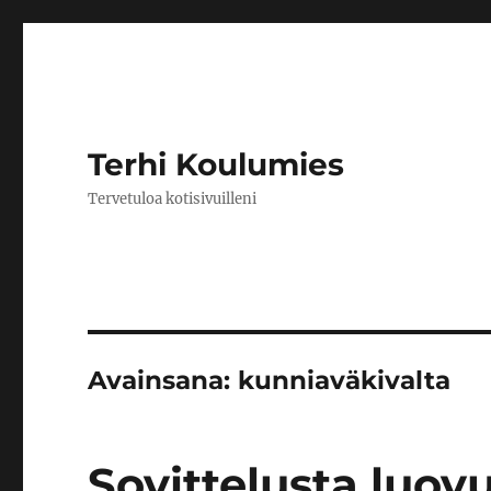
Terhi Koulumies
Tervetuloa kotisivuilleni
Avainsana:
kunniaväkivalta
Sovittelusta luov