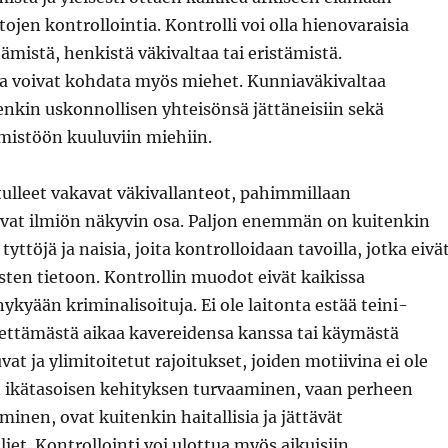
tojen kontrollointia. Kontrolli voi olla hienovaraisia
tämistä, henkistä väkivaltaa tai eristämistä.
a voivat kohdata myös miehet. Kunniaväkivaltaa
nkin uskonnollisen yhteisönsä jättäneisiin sekä
mistöön kuuluviin miehiin.
 tulleet vakavat väkivallanteot, pahimmillaan
ovat ilmiön näkyvin osa. Paljon enemmän on kuitenkin
yttöjä ja naisia, joita kontrolloidaan tavoilla, jotka eivä
sten tietoon. Kontrollin muodot eivät kaikissa
ykyään kriminalisoituja. Ei ole laitonta estää teini-
iettämästä aikaa kavereidensa kanssa tai käymästä
vat ja ylimitoitetut rajoitukset, joiden motiivina ei ole
n ikätasoisen kehityksen turvaaminen, vaan perheen
minen, ovat kuitenkin haitallisia ja jättävät
ljet. Kontrollointi voi ulottua myös aikuisiin