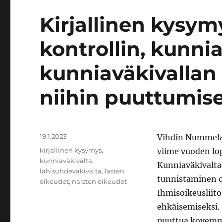
Kirjallinen kysy
kontrollin, kunnia
kunniaväkivallan 
niihin puuttumis
Julkaistu
19.1.2023
Vihdin Nummelas
Avainsanat
kirjallinen kysymys
,
viime vuoden l
kunniaväkivalta
,
Kunniaväkivalta
lähisuhdeväkivalta
,
lasten
tunnistaminen o
oikeudet
,
naisten oikeudet
Ihmisoikeusliit
ehkäisemiseksi. 
puuttua kovemmi