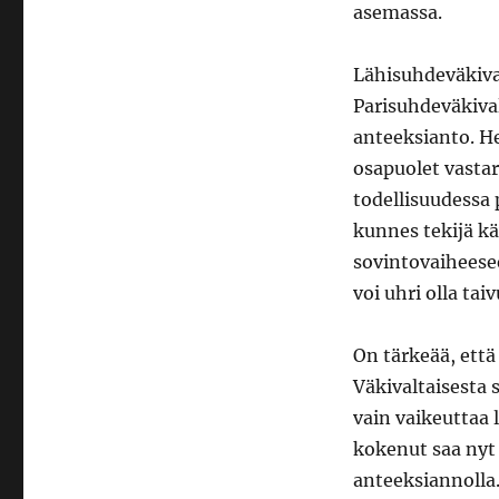
asemassa.
Lähisuhdeväkiva
Parisuhdeväkival
anteeksianto. He
osapuolet vastar
todellisuudessa 
kunnes tekijä käy
sovintovaiheesee
voi uhri olla ta
On tärkeää, että
Väkivaltaisesta 
vain vaikeuttaa 
kokenut saa nyt 
anteeksiannolla