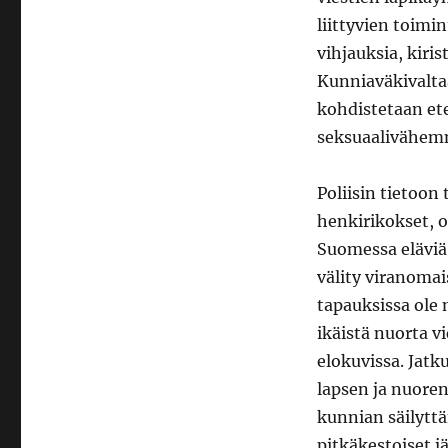
liittyvien toimin
vihjauksia, kiris
Kunniaväkivalta
kohdistetaan ete
seksuaalivähem
Poliisin tietoon
henkirikokset, 
Suomessa eläviä t
välity viranomai
tapauksissa ole n
ikäistä nuorta v
elokuvissa. Jatku
lapsen ja nuore
kunnian säilyttä
pitkäkestoiset jä