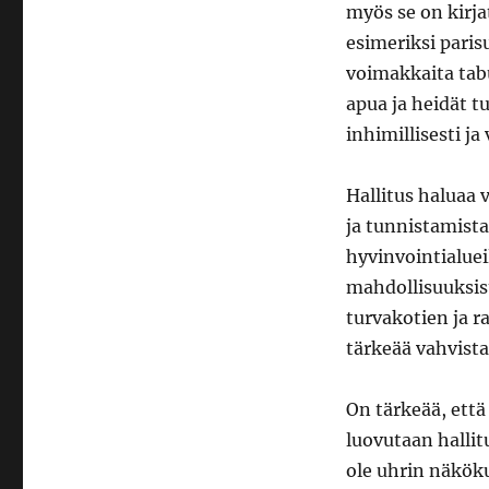
myös se on kirj
esimeriksi paris
voimakkaita tabu
apua ja heidät t
inhimillisesti ja
Hallitus haluaa 
ja tunnistamista
hyvinvointialueil
mahdollisuuksist
turvakotien ja r
tärkeää vahvista
On tärkeää, että
luovutaan hallit
ole uhrin näkökul