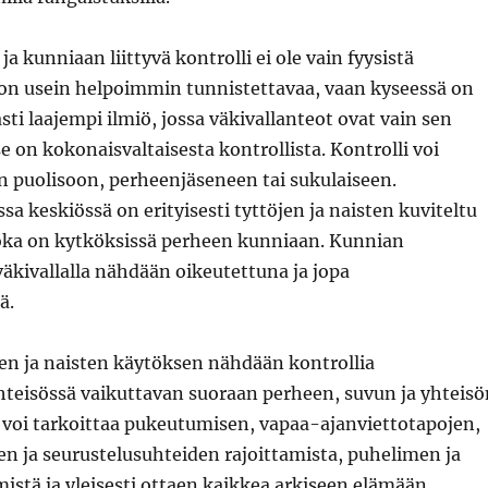
a kunniaan liittyvä kontrolli ei ole vain fyysistä
a on usein helpoimmin tunnistettavaa, vaan kyseessä on
ti laajempi ilmiö, jossa väkivallanteot ovat vain sen
e on kokonaisvaltaisesta kontrollista. Kontrolli voi
 puolisoon, perheenjäseneen tai sukulaiseen.
sa keskiössä on erityisesti tyttöjen ja naisten kuviteltu
 joka on kytköksissä perheen kunniaan. Kunnian
äkivallalla nähdään oikeutettuna ja jopa
nä.
öjen ja naisten käytöksen nähdään kontrollia
hteisössä vaikuttavan suoraan perheen, suvun ja yhteisö
voi tarkoittaa pukeutumisen, vapaa-ajanviettotapojen,
n ja seurustelusuhteiden rajoittamista, puhelimen ja
mistä ja yleisesti ottaen kaikkea arkiseen elämään