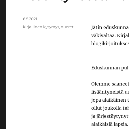
Julkaistu
6.5.2021
Avainsanat
kirjallinen kysymys
,
nuoret
Jätin eduskunnal
väkivaltaa. Kirj
blogikirjoitukses
Eduskunnan puh
Olemme saaneet 
lisääntyneistä u
jopa alaikäinen 
ollut joukolla t
ja järjestäytynyt
alaikäisiä lapsi