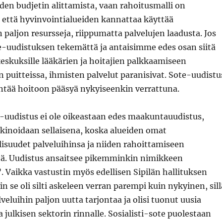
den budjetin alittamista, vaan rahoitusmalli on
 että hyvinvointialueiden kannattaa käyttää
aljon resursseja, riippumatta palvelujen laadusta. Jos
e-uudistuksen tekemättä ja antaisimme edes osan siitä
eskuksille lääkärien ja hoitajien palkkaamiseen
 puitteissa, ihmisten palvelut paranisivat. Sote-uudistu
entää hoitoon pääsyä nykyiseenkin verrattuna.
e-uudistus ei ole oikeastaan edes maakuntauudistus,
kinoidaan sellaisena, koska alueiden omat
isuudet palveluihinsa ja niiden rahoittamiseen
nä. Uudistus ansaitsee pikemminkin nimikkeen
”. Vaikka vastustin myös edellisen Sipilän hallituksen
in se oli silti askeleen verran parempi kuin nykyinen, sill
lveluihin paljon uutta tarjontaa ja olisi tuonut uusia
a julkisen sektorin rinnalle. Sosialisti-sote puolestaan