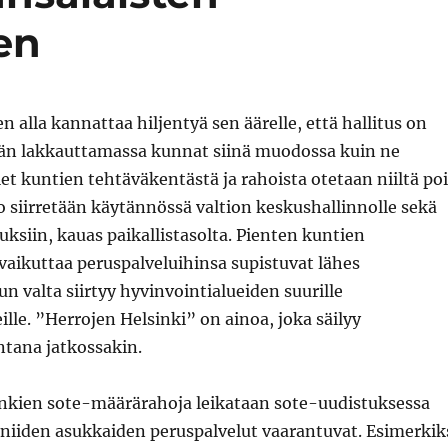
en
n alla kannattaa hiljentyä sen äärelle, että hallitus on
ään lakkauttamassa kunnat siinä muodossa kuin ne
 kuntien tehtäväkentästä ja rahoista otetaan niiltä poi
 siirretään käytännössä valtion keskushallinnolle sekä
uksiin, kauas paikallistasolta. Pienten kuntien
aikuttaa peruspalveluihinsa supistuvat lähes
n valta siirtyy hyvinvointialueiden suurille
le. ”Herrojen Helsinki” on ainoa, joka säilyy
tana jatkossakin.
kien sote-määrärahoja leikataan sote-uudistuksessa
ä niiden asukkaiden peruspalvelut vaarantuvat. Esimerkik