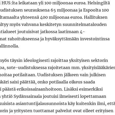
i HUS:lta leikataan yli 100 miljoonaa euroa. Helsingiltä
uudistuksen seurauksena 65 miljoonaa ja Espoolta 100
ltamaalta yhteensä 400 miljoonaa euroa. Hallituksen
sältyy myös vahvana keskitetyn suunnitelmatalouden
tialueet joutuisivat jatkossa laatimaan 4-
mat rahoitukseensa ja hyväksyttämään investointinsa
llinnolla.
myös täysin ideologisesti rajoittaa yksityisen sektorin
oa, sote-uudistuksessa rajoitetaan mm. yksityislääkärie
oitaa potilaitaan. Uudistuksen jälkeen vain julkisen
käri saisi päättää, onko potilaalla oikeus saada
li päästä erikoissairaanhoitoon. Lisäksi esimerkiksi
 yhtiö Sydänsairaala joutuisi ilmeisesti lopettamaan
uisista asiantuntijalausunnoista käy kuitenkin ilmi, ett
in ja yritysten tuottamat palvelut ovat olleet erityisen