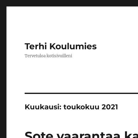
Terhi Koulumies
Tervetuloa kotisivuilleni
Kuukausi:
toukokuu 2021
Sote vaarantaa k