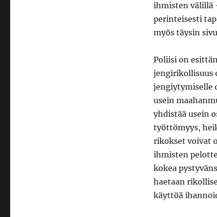
ihmisten välill
perinteisesti tap
myös täysin sivu
Poliisi on esittä
jengirikollisuus
jengiytymiselle 
usein maahanmuu
yhdistää usein 
työttömyys, heik
rikokset voivat 
ihmisten pelotte
kokea pystyväns
haetaan rikollis
käyttöä ihannoi