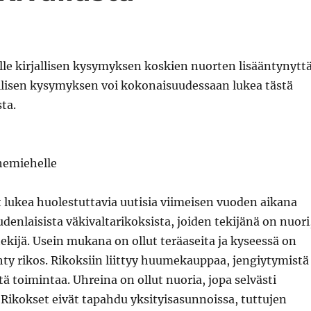
le kirjallisen kysymyksen koskien nuorten lisääntynytt
allisen kysymyksen voi kokonaisuudessaan lukea tästä
ta.
emiehelle
lukea huolestuttavia uutisia viimeisen vuoden aikana
udenlaisista väkivaltarikoksista, joiden tekijänä on nuori
tekijä. Usein mukana on ollut teräaseita ja kyseessä on
ehty rikos. Rikoksiin liittyy huumekauppaa, jengiytymistä
tä toimintaa. Uhreina on ollut nuoria, jopa selvästi
a. Rikokset eivät tapahdu yksityisasunnoissa, tuttujen