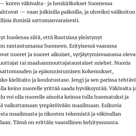
ä — kuten väkivalta- ja henkirikokset Suomessa
ahtuvat — vaan julkisilla paikoilla, ja uhreiksi valikoituu
llisia ihmisiä sattumanvaraisesti.
nyt huolensa siitä, että Ruotsissa yleistynyt
 on rantautumassa Suomeen. Erityisessä vaarassa
ovat nuoret ja nuoret aikuiset, syrjäytymisvaarassa oleva
ttajat tai maahanmuuttajataustaiset miehet. Nuoria
osattomuuden ja epäonnistumisen kokemukset,
ko kielitaito ja koulutustaso. Jengi ja sen parissa tehtäv
olla keino nuorelle yrittää saada hyväksyntää. Väkivalta j
lu voi olla nuorelle ainoita keinoa tulla huomatuksi ja
ä vaikuttamaan ympäröivään maailmaan. Esikuvia
esta maailmasta ja rikosten tekemistä ja väkivallan
daan. Tämä on erittäin vaarallinen kehityssuunta.