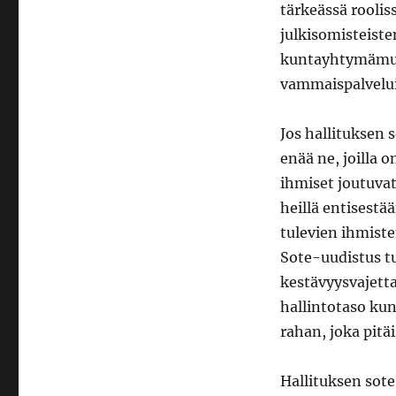
tärkeässä rooliss
julkisomisteiste
kuntayhtymämuo
vammaispalvelui
Jos hallituksen
enää ne, joilla 
ihmiset joutuvat
heillä entisestä
tulevien ihmisten
Sote-uudistus t
kestävyysvajetta
hallintotaso kunt
rahan, joka pitä
Hallituksen sot