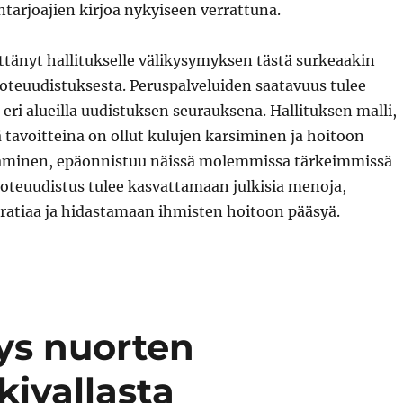
ntarjoajien kirjoa nykyiseen verrattuna.
tänyt hallitukselle välikysymyksen tästä surkeaakin
teuudistuksesta. Peruspalveluiden saatavuus tulee
eri alueilla uudistuksen seurauksena. Hallituksen malli,
 tavoitteina on ollut kulujen karsiminen ja hoitoon
aminen, epäonnistuu näissä molemmissa tärkeimmissä
Soteuudistus tulee kasvattamaan julkisia menoja,
ratiaa ja hidastamaan ihmisten hoitoon pääsyä.
ys nuorten
kivallasta