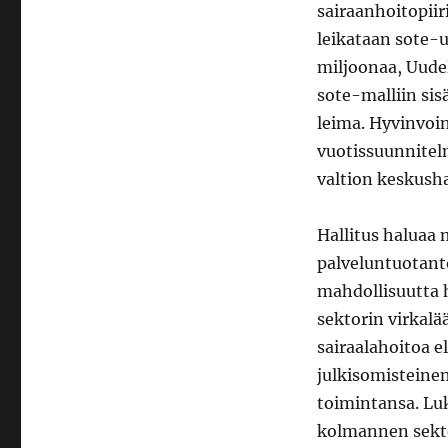
sairaanhoitopiir
leikataan sote-
miljoonaa, Uude
sote-malliin si
leima. Hyvinvoin
vuotissuunnitel
valtion keskusha
Hallitus haluaa 
palveluntuotant
mahdollisuutta h
sektorin virkalää
sairaalahoitoa e
julkisomisteinen
toimintansa. Luk
kolmannen sektor