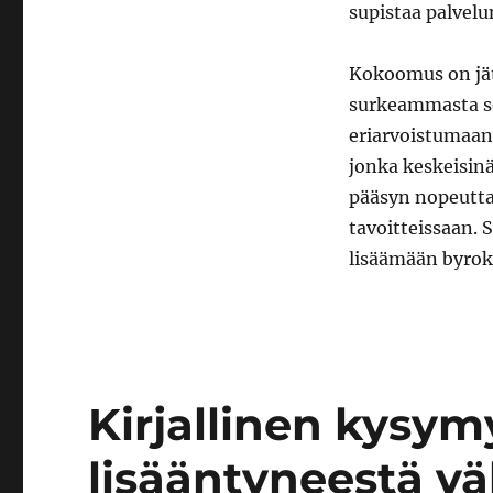
supistaa palvelu
Kokoomus on jät
surkeammasta so
eriarvoistumaan 
jonka keskeisinä
pääsyn nopeutt
tavoitteissaan. 
lisäämään byrok
Kirjallinen kysym
lisääntyneestä vä