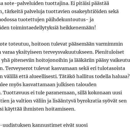
a sote-palveluiden tuottajina. Ei pitäisi päästää
n, tärkeitä palveluja tuottavien osakeyhtiöiden sekä
dossa tuotettujen päihdekuntoutus- ja
den toimintaedellytyksiä heikkenemään!
 sote toteutuu, hoitoon tulevat pääsemään varmimmin
on varaa yksityiseen terveysvakuutukseen. Pienituloiset
 yhä piteneviin hoitojonoihin ja lääkäriin pääsy vaikeut
än. Terveyserot tulevat kasvamaan sekä eri tulotasoista
 välillä että alueellisesti. Tätäkö hallitus todella haluaa?
ulee myös kasvattamaan julkisen talouden
. Tuottavuus ei tule paranemaan, sillä kokonaan uusi
ien ja valtion väliin ja lisääntyvä byrokratia syövät sen
isi käyttää ihmisten hoitamiseen.
e-uudistuksen kannustimet eivät suosi