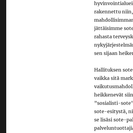
hyvinvointialuei
rakennettu niin,
mahdollisimman p
jättäisimme sot
rahasta terveysk
nykyjärjestelmän
sen sijaan heik
Hallituksen sot
vaikka sitä mark
vaikutusmahdoll
heikkenevät sii
”sosialisti-sote
sote-esitystä, ni
se lisäsi sote-pa
palveluntuottaji