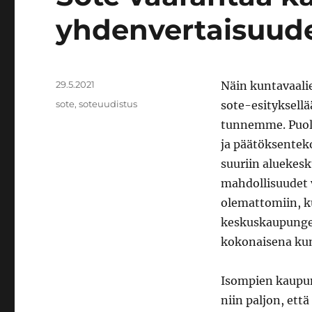
yhdenvertaisuud
Julkaistu
29.5.2021
Näin kuntavaalie
Avainsanat
sote
,
soteuudistus
sote-esityksell
tunnemme. Puolet
ja päätöksenteko
suuriin aluekesk
mahdollisuudet v
olemattomiin, ku
keskuskaupungeil
kokonaisena kun
Isompien kaupun
niin paljon, ett