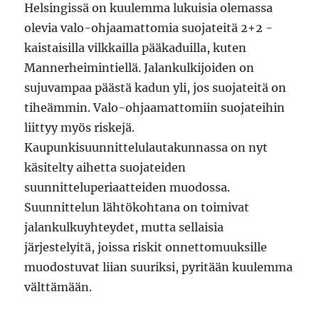
Helsingissä on kuulemma lukuisia olemassa
olevia valo-ohjaamattomia suojateitä 2+2 -
kaistaisilla vilkkailla pääkaduilla, kuten
Mannerheimintiellä. Jalankulkijoiden on
sujuvampaa päästä kadun yli, jos suojateitä on
tiheämmin. Valo-ohjaamattomiin suojateihin
liittyy myös riskejä.
Kaupunkisuunnittelulautakunnassa on nyt
käsitelty aihetta suojateiden
suunnitteluperiaatteiden muodossa.
Suunnittelun lähtökohtana on toimivat
jalankulkuyhteydet, mutta sellaisia
järjestelyitä, joissa riskit onnettomuuksille
muodostuvat liian suuriksi, pyritään kuulemma
välttämään.