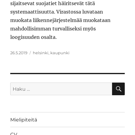
sijaitsevat suojatiet häiritsevät tätä
systemaattisuutta. Virastossa luvataan
muokata liikennejärjestelmää muokataan
mahdollisimman turvalliseksi myös
loogisuuden osalta.
Julkaistu
Avainsanat
26.5.2019
helsinki
,
kaupunki
HA
Etsi:
Mielipiteitä
CV