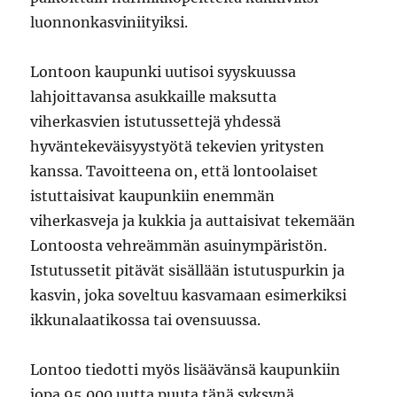
luonnonkasviniityiksi.
Lontoon kaupunki uutisoi syyskuussa
lahjoittavansa asukkaille maksutta
viherkasvien istutussettejä yhdessä
hyväntekeväisyystyötä tekevien yritysten
kanssa. Tavoitteena on, että lontoolaiset
istuttaisivat kaupunkiin enemmän
viherkasveja ja kukkia ja auttaisivat tekemään
Lontoosta vehreämmän asuinympäristön.
Istutussetit pitävät sisällään istutuspurkin ja
kasvin, joka soveltuu kasvamaan esimerkiksi
ikkunalaatikossa tai ovensuussa.
Lontoo tiedotti myös lisäävänsä kaupunkiin
jopa 95 000 uutta puuta tänä syksynä