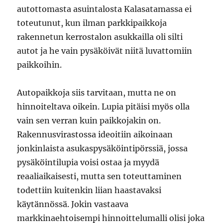
autottomasta asuintalosta Kalasatamassa ei
toteutunut, kun ilman parkkipaikkoja
rakennetun kerrostalon asukkailla oli silti
autot ja he vain pysäköivät niitä luvattomiin
paikkoihin.
Autopaikkoja siis tarvitaan, mutta ne on
hinnoiteltava oikein. Lupia pitäisi myös olla
vain sen verran kuin paikkojakin on.
Rakennusvirastossa ideoitiin aikoinaan
jonkinlaista asukaspysäköintipörssiä, jossa
pysäköintilupia voisi ostaa ja myydä
reaaliaikaisesti, mutta sen toteuttaminen
todettiin kuitenkin liian haastavaksi
käytännössä. Jokin vastaava
markkinaehtoisempi hinnoittelumalli olisi joka