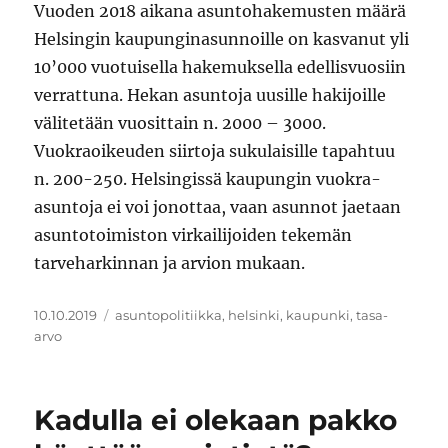
Vuoden 2018 aikana asuntohakemusten määrä
Helsingin kaupunginasunnoille on kasvanut yli
10’000 vuotuisella hakemuksella edellisvuosiin
verrattuna. Hekan asuntoja uusille hakijoille
välitetään vuosittain n. 2000 – 3000.
Vuokraoikeuden siirtoja sukulaisille tapahtuu
n. 200-250. Helsingissä kaupungin vuokra-
asuntoja ei voi jonottaa, vaan asunnot jaetaan
asuntotoimiston virkailijoiden tekemän
tarveharkinnan ja arvion mukaan.
Julkaistu
Avainsanat
10.10.2019
asuntopolitiikka
,
helsinki
,
kaupunki
,
tasa-
arvo
Kadulla ei olekaan pakko