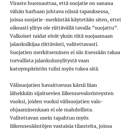
Virasto huomauttaa, että suojatie on sanana
vähän harhaan johtava niissä tapauksessa,
joissa suojatie-merkintää käytetään siten, ettei
oikeasti ylitys ole riittävällä tavalla ”suojattu”.
Valkoiset raidat eivät yksin riitä suojaamaan
jalankulkijaa riittävästi, valitettavasti.
Suojatien merkitseminen ei siis itsessään takaa
turvallista jalankulunylitystä vaan
katuympäristön tulisi myös tukea sitä.
Välisuojatien havaittavuus kärsii liian
lähekkäin sijaitsevien liikennevaloristeysten
vuoksi, joiden vuoksi välisuojatien valo-
ohjaaminenkaan ei ole mahdollista.
Valitettavan usein tapahtuu myös
liikennesääntöjen vastaisia tilanteita, joissa