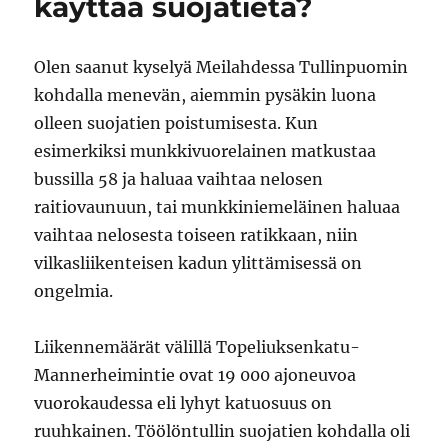
käyttää suojatietä?
Olen saanut kyselyä Meilahdessa Tullinpuomin
kohdalla menevän, aiemmin pysäkin luona
olleen suojatien poistumisesta. Kun
esimerkiksi munkkivuorelainen matkustaa
bussilla 58 ja haluaa vaihtaa nelosen
raitiovaunuun, tai munkkiniemeläinen haluaa
vaihtaa nelosesta toiseen ratikkaan, niin
vilkasliikenteisen kadun ylittämisessä on
ongelmia.
Liikennemäärät välillä Topeliuksenkatu-
Mannerheimintie ovat 19 000 ajoneuvoa
vuorokaudessa eli lyhyt katuosuus on
ruuhkainen. Töölöntullin suojatien kohdalla oli