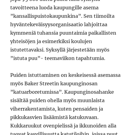
tavoitteena luoda kaupungille asema
”kansallispuistokaupunkina”. Sen tiimoilta
hyväntekeväisyysorganisaatio lahjoittaa
kymmeniä tuhansia puuntaimia paikallisten
yhteisöjen ja esimerkiksi koulujen
istutettavaksi. Syksyllä järjestetään myös
”istuta puu”- teemaviikon tapahtumia.
Puiden istuttaminen on keskeisessä asemassa
myös Baker Streetin kaupunginosan
”katuarboretumissa”. Kaupunginosahanke
sisältää puiden ohella myös muunlaista
viherrakentamista, kuten pensaiden ja
pikkukasvien lisäämistä katukuvaan.
Kukkaruukut ovenpielissä ja ikkunoiden alla
tuovat kasvillisuutta katutiloihin, joissa puut