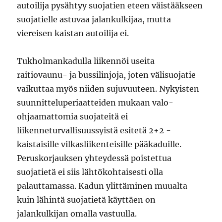
autoilija pysähtyy suojatien eteen väistääkseen
suojatielle astuvaa jalankulkijaa, mutta
viereisen kaistan autoilija ei.
Tukholmankadulla liikennöi useita
raitiovaunu- ja bussilinjoja, joten välisuojatie
vaikuttaa myös niiden sujuvuuteen. Nykyisten
suunnitteluperiaatteiden mukaan valo-
ohjaamattomia suojateitä ei
liikenneturvallisuussyistä esitetä 2+2 -
kaistaisille vilkasliikenteisille pääkaduille.
Peruskorjauksen yhteydessä poistettua
suojatietä ei siis lähtökohtaisesti olla
palauttamassa. Kadun ylittäminen muualta
kuin lähintä suojatietä käyttäen on
jalankulkijan omalla vastuulla.