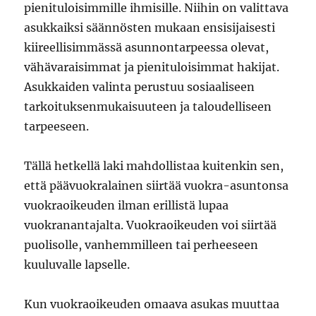
pienituloisimmille ihmisille. Niihin on valittava
asukkaiksi säännösten mukaan ensisijaisesti
kiireellisimmässä asunnontarpeessa olevat,
vähävaraisimmat ja pienituloisimmat hakijat.
Asukkaiden valinta perustuu sosiaaliseen
tarkoituksenmukaisuuteen ja taloudelliseen
tarpeeseen.
Tällä hetkellä laki mahdollistaa kuitenkin sen,
että päävuokralainen siirtää vuokra-asuntonsa
vuokraoikeuden ilman erillistä lupaa
vuokranantajalta. Vuokraoikeuden voi siirtää
puolisolle, vanhemmilleen tai perheeseen
kuuluvalle lapselle.
Kun vuokraoikeuden omaava asukas muuttaa