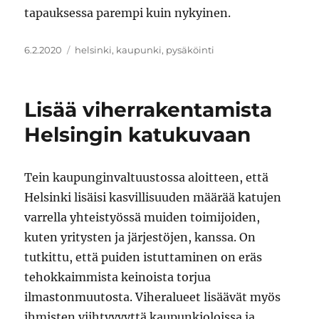
tapauksessa parempi kuin nykyinen.
Julkaistu
Avainsanat
6.2.2020
helsinki
,
kaupunki
,
pysäköinti
Lisää viherrakentamista
Helsingin katukuvaan
Tein kaupunginvaltuustossa aloitteen, että
Helsinki lisäisi kasvillisuuden määrää katujen
varrella yhteistyössä muiden toimijoiden,
kuten yritysten ja järjestöjen, kanssa. On
tutkittu, että puiden istuttaminen on eräs
tehokkaimmista keinoista torjua
ilmastonmuutosta. Viheralueet lisäävät myös
ihmisten viihtyvyyttä kaupunkioloissa ja