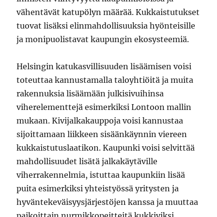
vähentävät katupölyn määrää. Kukkaistutukset
tuovat lisäksi elinmahdollisuuksia hyönteisille
ja monipuolistavat kaupungin ekosysteemiä.
Helsingin katukasvillisuuden lisäämisen voisi
toteuttaa kannustamalla taloyhtiöitä ja muita
rakennuksia lisäämään julkisivuihinsa
viherelementtejä esimerkiksi Lontoon mallin
mukaan. Kivijalkakauppoja voisi kannustaa
sijoittamaan liikkeen sisäänkäynnin viereen
kukkaistutuslaatikon. Kaupunki voisi selvittää
mahdollisuudet lisätä jalkakäytäville
viherrakennelmia, istuttaa kaupunkiin lisää
puita esimerkiksi yhteistyössä yritysten ja
hyväntekeväisyysjärjestöjen kanssa ja muuttaa
paikoittain nurmikkopeitteitä kukkiviksi