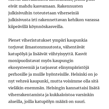
eivät mahdu kasvamaan. Rakennusten
julkisivuihin toteutetaan viherseiniä
julkisivusta irti rakennettavan kehikon varassa
kiipeävillä köynnöskasveilla.
Pienet viheristutukset ympäri kaupunkia
torjuvat ilmastonmuutosta, vähentävät
katupölyä ja lisäävät viihtyisyyttä. Kasvit
monipuolistavat myös kaupungin
ekosysteemiä ja tarjoavat elinympäristöjä
perhosille ja muille hyönteisille. Helsinki on jo
nyt vehreä kaupunki, mutta voisimme olla sitä
vieläkin enemmän. Helsingin kannattaisi lisätä
viherrakentamista ja kukkaloistoa varsinkin
alueilla, joilla katupölyn määrä on suuri.