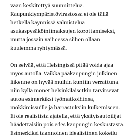
vaan keskitettyä suunnittelua.
Kaupunkiympäristövirastossa ei ole tällä
hetkellä käynnissä valmistelua
asukaspysäköintimaksujen korottamiseksi,
mutta jossain vaiheessa siihen ollaan
kuulemma ryhtymässä.
On selvää, että Helsingissä pitää voida ajaa
myös autolla. Vaikka pääkaupungin julkinen
liikenne on hyvää muihin kuntiin verrattuna,
niin kyllä monet helsinkiläisetkin tarvitsevat
autoa esimerkiksi työmatkoihinsa,
mökkireissuille ja harrastuksiin kulkemiseen.
Ei ole realistista ajatella, että yksityisautoilijat
häädettäisiin pois edes kaupungin keskustasta.
Esimerkiksi taannoinen idealistinen kokeilu