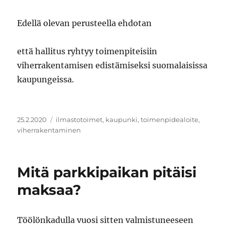
Edellä olevan perusteella ehdotan
että hallitus ryhtyy toimenpiteisiin
viherrakentamisen edistämiseksi suomalaisissa
kaupungeissa.
Julkaistu
Avainsanat
25.2.2020
ilmastotoimet
,
kaupunki
,
toimenpidealoite
,
viherrakentaminen
Mitä parkkipaikan pitäisi
maksaa?
Töölönkadulla vuosi sitten valmistuneeseen