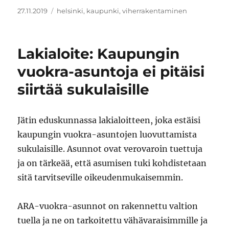
Julkaistu
Avainsanat
27.11.2019
helsinki
,
kaupunki
,
viherrakentaminen
Lakialoite: Kaupungin
vuokra-asuntoja ei pitäisi
siirtää sukulaisille
Jätin eduskunnassa lakialoitteen, joka estäisi
kaupungin vuokra-asuntojen luovuttamista
sukulaisille. Asunnot ovat verovaroin tuettuja
ja on tärkeää, että asumisen tuki kohdistetaan
sitä tarvitseville oikeudenmukaisemmin.
ARA-vuokra-asunnot on rakennettu valtion
tuella ja ne on tarkoitettu vähävaraisimmille ja