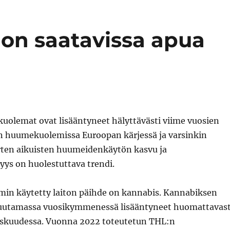
on saatavissa apua
olemat ovat lisääntyneet hälyttävästi viime vuosien
n huumekuolemissa Euroopan kärjessä ja varsinkin
rten aikuisten huumeidenkäytön kasvu ja
s on huolestuttava trendi.
in käytetty laiton päihde on kannabis. Kannabiksen
muutamassa vuosikymmenessä lisääntyneet huomattavast
eskuudessa. Vuonna 2022 toteutetun THL:n