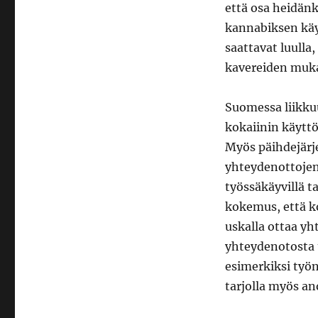
että osa heidän
kannabiksen käy
saattavat luulla, 
kavereiden muk
Suomessa liikku
kokaiinin käytt
Myös päihdejärj
yhteydenottojen 
työssäkäyvillä ta
kokemus, että ko
uskalla ottaa yh
yhteydenotosta t
esimerkiksi työn
tarjolla myös an