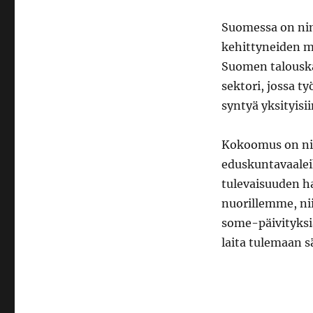
Suomessa on nim
kehittyneiden m
Suomen talouska
sektori, jossa t
syntyä yksityisi
Kokoomus on ni
eduskuntavaalei
tulevaisuuden ha
nuorillemme, nii
some-päivityksiä
laita tulemaan 