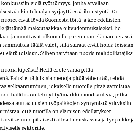
konkurssiin vielä työttömyys, jonka arvellaan
isestäänkin tekoälyn syrjäyttäessä ihmistyötä. On
s nuoret eivät löydä Suomesta töitä ja koe edellisten
lle jättämää maksutaakkaa oikeudenmukaiseksi, he
illaan ja muuttavat ulkomaille paremman elämän perässä
 sammuttaa täällä valot, sillä sairaat eivät hoida toisiaan
et elätä toisiaan. Siihen tarvitaan nuoria mahdollistajiksi
uoria kipeästi! Heitä ei ole varaa pitää
enä. Paitsi että julkisia menoja pitää vähentää, tehdä
ttaa velkaantuminen, jokaiselle nuorelle pitää varmistaa
inen hallitus on tehnyt työmarkkinauudistuksia, jotka
udessa auttaa uusien työpaikkojen syntymistä yrityksiin.
mistaa, että nuorilla on elämisen edellytykset
 tarvitsemme pikaisesti aitoa talouskasvua ja työpaikkoj
yiselle sektorille.