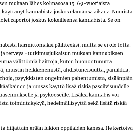
sen mukaan lähes kolmasosa 15‒69-vuotiaista
i käyttänyt kannabista joskus elämänsä aikana. Nuorista
uolet raportoi joskus kokeilleensa kannabista. Se on
abista harmittomaksi päihteeksi, mutta se ei ole totta.
ja terveys -tutkimusjulkaisun mukaan kannabiksen
heutua välittömiä haittoja, kuten huonontunutta
ä, muistin heikkenemistä, ahdistuneisuutta, paniikkia,
arhoja, psyykkisten ongelmien pahentumista, sisäänpäin
käaikainen ja runsas käyttö lisää riskiä passiivisuudelle,
masennukselle ja psykooseille. Lisäksi kannabis voi
ista toimintakykyä, hedelmällisyyttä sekä lisätä riskiä
ta hiljattain erään lukion oppilaiden kanssa. He kertoiva