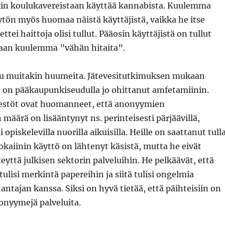
kin koulukavereistaan käyttää kannabista. Kuulemma
tön myös huomaa näistä käyttäjistä, vaikka he itse
ettei haittoja olisi tullut. Pääosin käyttäjistä on tullut
aan kuulemma ”vähän hitaita”.
u muitakin huumeita. Jätevesitutkimuksen mukaan
ö on pääkaupunkiseudulla jo ohittanut amfetamiinin.
estöt ovat huomanneet, että anonyymien
määrä on lisääntynyt ns. perinteisesti pärjäävillä,
i opiskelevilla nuorilla aikuisilla. Heille on saattanut tull
kaiinin käyttö on lähtenyt käsistä, mutta he eivät
teyttä julkisen sektorin palveluihin. He pelkäävät, että
ulisi merkintä papereihin ja siitä tulisi ongelmia
antajan kanssa. Siksi on hyvä tietää, että päihteisiin on
onyymejä palveluita.