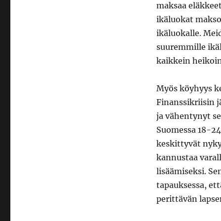
maksaa eläkkeet s
ikäluokat makso
ikäluokalle. Me
suuremmille ikäl
kaikkein heikoi
Myös köyhyys kes
Finanssikriisin 
ja vähentynyt se
Suomessa 18-24-
keskittyvät nyky
kannustaa varall
lisäämiseksi. Se
tapauksessa, et
perittävän lapsen