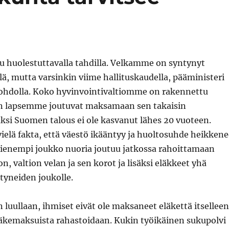
u huolestuttavalla tahdilla. Velkamme on syntynyt
llä, mutta varsinkin viime hallituskaudella, pääministeri
ohdolla. Koko hyvinvointivaltiomme on rakennettu
än lapsemme joutuvat maksamaan sen takaisin
ksi Suomen talous ei ole kasvanut lähes 20 vuoteen.
vielä fakta, että väestö ikääntyy ja huoltosuhde heikkene
 pienempi joukko nuoria joutuu jatkossa rahoittamaan
n, valtion velan ja sen korot ja lisäksi eläkkeet yhä
tyneiden joukolle.
n luullaan, ihmiset eivät ole maksaneet eläkettä itselleen
läkemaksuista rahastoidaan. Kukin työikäinen sukupolvi