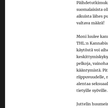
Päihdetutkimuk
suomalaisista ol
aikuista lähes p
valtava määrä!
Moni luulee kann
THL:n Kannabis 
käytöstä voi ai
keskittymiskyky
pelkoja, vainoh
kääntymistä. Pit
riippuvuudelle, 
alentaa seksuaal
tietyille syöville.
Juttelin huumeis