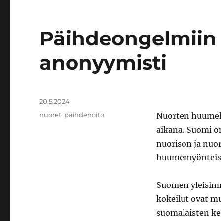
Päihdeongelmiin 
anonyymisti
Julkaistu
20.5.2024
Avainsanat
nuoret
,
päihdehoito
Nuorten huumeku
aikana. Suomi o
nuorison ja nuo
huumemyönteisyy
Suomen yleisimm
kokeilut ovat 
suomalaisten k