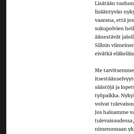
Lisätään tuohon 
lisääntyvän nyky
vaarana, että jo
sukupolvien hei
äänestävät jalo
Silloin viimeinen
eivätkä eläkeläis
Me tarvitsemme n
itsestäänselvyyt
säästöjä ja lope
työpaikka. Nyky
voivat tulevaisu
Jos haluamme var
tulevaisuudessa,
nimenomaan yksit