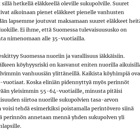
illä hetkellä eläkkeellä oleville sukupolville. Suuret
ivat aikoinaan pienet eläkkeet pienelle vanhusten
idän lapsemme joutuvat maksamaan suuret eläkkeet heit
uokille. Ei ihme, että Suomessa tulevaisuususko on
nta nimenomaan alle 35-vuotiailla.
kittyy Suomessa nuoriin ja varallisuus iäkkäisiin.
jälkeen köyhyysriski on kasvanut eniten nuorilla aikuisill
lvimmin vanhuusiän ylittäneillä. Kaikista köyhimpiä ova
vuotiaat. Koska eliniän pidennyttyä myös perinnöt
ään yleisimmin 55-64-vuotiaille, minusta pitäisi
isuuden siirtoa nuorille sukupolvien tasa-arvon
n voisi tehdä esimerkiksi poistamalla perintövero siinä
tä perinnön annetaan mennä yhden sukupolven yli
lapsille.