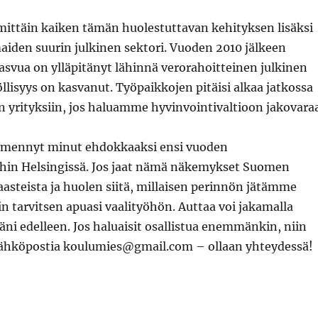
ittäin kaiken tämän huolestuttavan kehityksen lisäksi
aiden suurin julkinen sektori. Vuoden 2010 jälkeen
svua on ylläpitänyt lähinnä verorahoitteinen julkinen
yöllisyys on kasvanut. Työpaikkojen pitäisi alkaa jatkossa
in yrityksiin, jos haluamme hyvinvointivaltioon jakovaraa
mennyt minut ehdokkaaksi ensi vuoden
hin Helsingissä. Jos jaat nämä näkemykset Suomen
asteista ja huolen siitä, millaisen perinnön jätämme
n tarvitsen apuasi vaalityöhön. Auttaa voi jakamalla
ni edelleen. Jos haluaisit osallistua enemmänkin, niin
sähköpostia koulumies@gmail.com – ollaan yhteydessä!