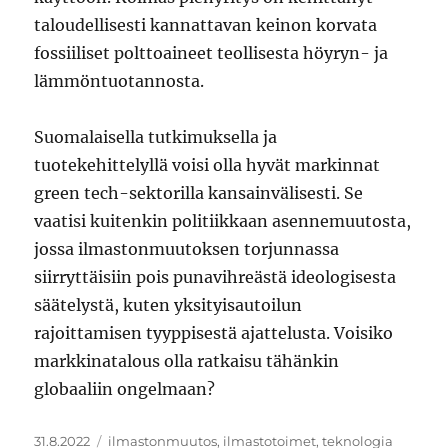
taloudellisesti kannattavan keinon korvata
fossiiliset polttoaineet teollisesta höyryn- ja
lämmöntuotannosta.
Suomalaisella tutkimuksella ja
tuotekehittelyllä voisi olla hyvät markinnat
green tech-sektorilla kansainvälisesti. Se
vaatisi kuitenkin politiikkaan asennemuutosta,
jossa ilmastonmuutoksen torjunnassa
siirryttäisiin pois punavihreästä ideologisesta
säätelystä, kuten yksityisautoilun
rajoittamisen tyyppisestä ajattelusta. Voisiko
markkinatalous olla ratkaisu tähänkin
globaaliin ongelmaan?
Julkaistu
Avainsanat
31.8.2022
ilmastonmuutos
,
ilmastotoimet
,
teknologia