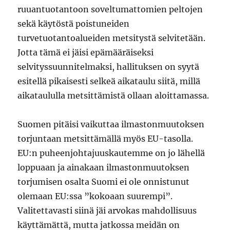
ruuantuotantoon soveltumattomien peltojen
sekä käytöstä poistuneiden
turvetuotantoalueiden metsitystä selvitetään.
Jotta tämä ei jäisi epämääräiseksi
selvityssuunnitelmaksi, hallituksen on syytä
esitellä pikaisesti selkeä aikataulu siitä, millä
aikataululla metsittämistä ollaan aloittamassa.
Suomen pitäisi vaikuttaa ilmastonmuutoksen
torjuntaan metsittämällä myös EU-tasolla.
EU:n puheenjohtajuuskautemme on jo lähellä
loppuaan ja ainakaan ilmastonmuutoksen
torjumisen osalta Suomi ei ole onnistunut
olemaan EU:ssa ”kokoaan suurempi”.
Valitettavasti siinä jäi arvokas mahdollisuus
käyttämättä, mutta jatkossa meidän on