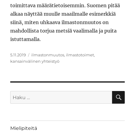
toimittava määrätietoisemmin. Suomen pitää
alkaa näyttää muulle maailmalle esimerkkiä
siinä, miten uhkaava ilmastonmuutos on
mahdollista torjua metsiä vaalimalla ja puita
istuttamalla.
Julkaistu
Avainsanat
5.11.2019
ilmastonmuutos
,
ilmastotoimet
,
kansainvälinen yhteistyö
HA
Etsi:
Mielipiteitä