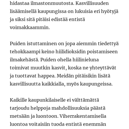
hidastaa ilmastonmuutosta. Kasvillisuuden
lisäämisellä kaupungissa on lukuisia eri hyötyjä
ja siksi sitä pitäisi edistää entistä
voimakkaammin.
Puiden istuttaminen on jopa aiemmin tiedettyä
tehokkaampi keino hiilidioksidin poistamiseen
ilmakehästä. Puiden ohella hiilinieluna
toimivat muutkin kasvit, koska ne yhteyttävät
ja tuottavat happea. Meidän pitäisikin lisätä
kasvillisuutta kaikkialla, myös kaupungeissa.
Kaikille kaupunkilaiselle ei välttämättä
tarjoudu helppoja mahdollisuuksia päästä
metsään ja luontoon. Viherrakentamisella
luontoa voitaisiin tuoda entistä enemmän