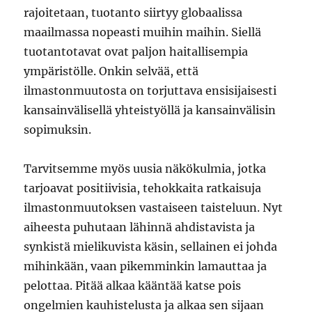
rajoitetaan, tuotanto siirtyy globaalissa
maailmassa nopeasti muihin maihin. Siellä
tuotantotavat ovat paljon haitallisempia
ympäristölle. Onkin selvää, että
ilmastonmuutosta on torjuttava ensisijaisesti
kansainvälisellä yhteistyöllä ja kansainvälisin
sopimuksin.
Tarvitsemme myös uusia näkökulmia, jotka
tarjoavat positiivisia, tehokkaita ratkaisuja
ilmastonmuutoksen vastaiseen taisteluun. Nyt
aiheesta puhutaan lähinnä ahdistavista ja
synkistä mielikuvista käsin, sellainen ei johda
mihinkään, vaan pikemminkin lamauttaa ja
pelottaa. Pitää alkaa kääntää katse pois
ongelmien kauhistelusta ja alkaa sen sijaan