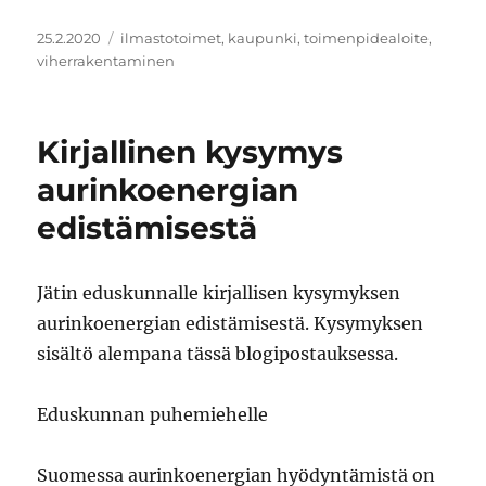
Julkaistu
Avainsanat
25.2.2020
ilmastotoimet
,
kaupunki
,
toimenpidealoite
,
viherrakentaminen
Kirjallinen kysymys
aurinkoenergian
edistämisestä
Jätin eduskunnalle kirjallisen kysymyksen
aurinkoenergian edistämisestä. Kysymyksen
sisältö alempana tässä blogipostauksessa.
Eduskunnan puhemiehelle
Suomessa aurinkoenergian hyödyntämistä on