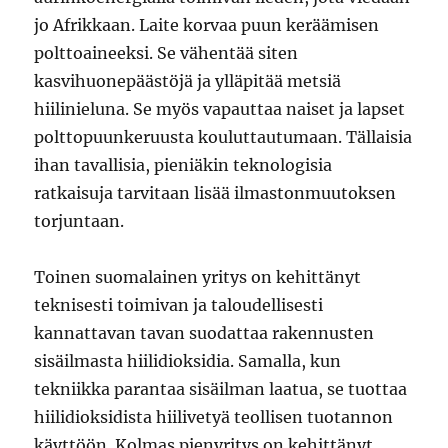
jo Afrikkaan. Laite korvaa puun keräämisen
polttoaineeksi. Se vähentää siten
kasvihuonepäästöjä ja ylläpitää metsiä
hiilinieluna. Se myös vapauttaa naiset ja lapset
polttopuunkeruusta kouluttautumaan. Tällaisia
ihan tavallisia, pieniäkin teknologisia
ratkaisuja tarvitaan lisää ilmastonmuutoksen
torjuntaan.
Toinen suomalainen yritys on kehittänyt
teknisesti toimivan ja taloudellisesti
kannattavan tavan suodattaa rakennusten
sisäilmasta hiilidioksidia. Samalla, kun
tekniikka parantaa sisäilman laatua, se tuottaa
hiilidioksidista hiilivetyä teollisen tuotannon
käyttöön. Kolmas pienyritys on kehittänyt