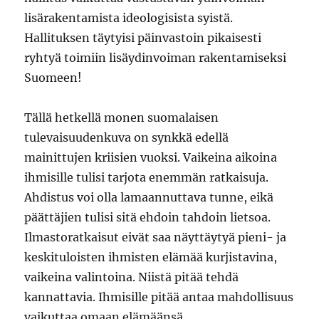
lisärakentamista ideologisista syistä.
Hallituksen täytyisi päinvastoin pikaisesti
ryhtyä toimiin lisäydinvoiman rakentamiseksi
Suomeen!
Tällä hetkellä monen suomalaisen
tulevaisuudenkuva on synkkä edellä
mainittujen kriisien vuoksi. Vaikeina aikoina
ihmisille tulisi tarjota enemmän ratkaisuja.
Ahdistus voi olla lamaannuttava tunne, eikä
päättäjien tulisi sitä ehdoin tahdoin lietsoa.
Ilmastoratkaisut eivät saa näyttäytyä pieni- ja
keskituloisten ihmisten elämää kurjistavina,
vaikeina valintoina. Niistä pitää tehdä
kannattavia. Ihmisille pitää antaa mahdollisuus
vaikuttaa omaan elämäänsä.