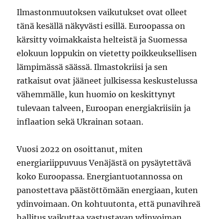
Ilmastonmuutoksen vaikutukset ovat olleet
tänä kesällä näkyvästi esillä. Euroopassa on
kärsitty voimakkaista helteistä ja Suomessa
elokuun loppukin on vietetty poikkeuksellisen
lämpimässä säässä. Ilmastokriisi ja sen
ratkaisut ovat jääneet julkisessa keskustelussa
vähemmälle, kun huomio on keskittynyt
tulevaan talveen, Euroopan energiakriisiin ja
inflaation sekä Ukrainan sotaan.
Vuosi 2022 on osoittanut, miten
energiariippuvuus Venäjästä on pysäytettävä
koko Euroopassa. Energiantuotannossa on
panostettava päästöttömään energiaan, kuten
ydinvoimaan. On kohtuutonta, että punavihreä
hallitus vaikuttaa vastustavan ydinvoiman