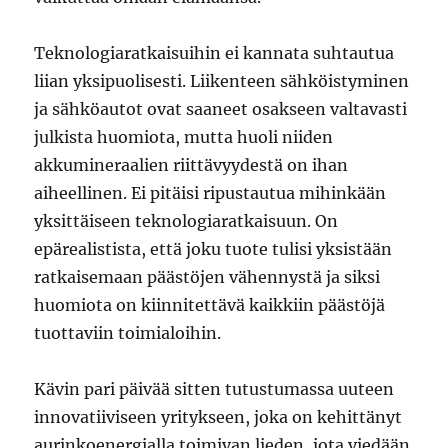
Teknologiaratkaisuihin ei kannata suhtautua
liian yksipuolisesti. Liikenteen sähköistyminen
ja sähköautot ovat saaneet osakseen valtavasti
julkista huomiota, mutta huoli niiden
akkumineraalien riittävyydestä on ihan
aiheellinen. Ei pitäisi ripustautua mihinkään
yksittäiseen teknologiaratkaisuun. On
epärealistista, että joku tuote tulisi yksistään
ratkaisemaan päästöjen vähennystä ja siksi
huomiota on kiinnitettävä kaikkiin päästöjä
tuottaviin toimialoihin.
Kävin pari päivää sitten tutustumassa uuteen
innovatiiviseen yritykseen, joka on kehittänyt
aurinkoenergialla toimivan lieden, jota viedään