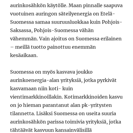
aurinkosähkön käytölle. Maan pinnalle saapuva
vuotuinen auringon säteilyenergia on Etelä-
Suomessa samaa suuruusluokkaa kuin Pohjois-
Saksassa, Pohjois-Suomessa vähän
vähemmän. Vain ajoitus on Suomessa erilainen
– meillä tuotto painottuu enemmän
kesäaikaan.
Suomessa on myös kasvava joukko
aurinkoenergia-alan yrityksiä, jotka pyrkivät
kasvamaan niin koti- kuin
vientimarkkinoillakin. Kotimarkkinoiden kasvu
on jo hieman parantanut alan pk-yritysten
tilannetta. Lisäksi Suomessa on useita suuria
aurinkosähkön parissa toimivia yrityksiä, jotka
tähtäävät kasvuun kansainvälisillä