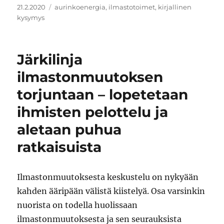
Julkaistu
Avainsanat
21.2.2020
aurinkoenergia
,
ilmastotoimet
,
kirjallinen
kysymys
Järkilinja
ilmastonmuutoksen
torjuntaan – lopetetaan
ihmisten pelottelu ja
aletaan puhua
ratkaisuista
Ilmastonmuutoksesta keskustelu on nykyään
kahden ääripään välistä kiistelyä. Osa varsinkin
nuorista on todella huolissaan
ilmastonmuutoksesta ja sen seurauksista