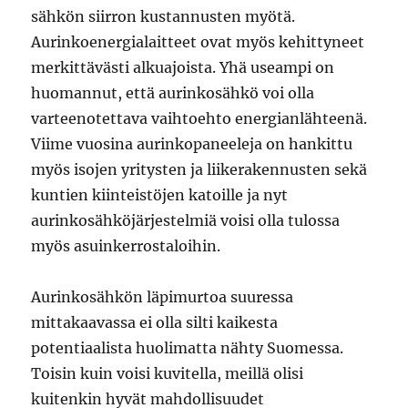
sähkön siirron kustannusten myötä.
Aurinkoenergialaitteet ovat myös kehittyneet
merkittävästi alkuajoista. Yhä useampi on
huomannut, että aurinkosähkö voi olla
varteenotettava vaihtoehto energianlähteenä.
Viime vuosina aurinkopaneeleja on hankittu
myös isojen yritysten ja liikerakennusten sekä
kuntien kiinteistöjen katoille ja nyt
aurinkosähköjärjestelmiä voisi olla tulossa
myös asuinkerrostaloihin.
Aurinkosähkön läpimurtoa suuressa
mittakaavassa ei olla silti kaikesta
potentiaalista huolimatta nähty Suomessa.
Toisin kuin voisi kuvitella, meillä olisi
kuitenkin hyvät mahdollisuudet