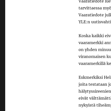
Vaaratiedote lue
tarvittaessa myö
Vaaratiedote ju
YLE:n uutisvahtis
Koska kaikki eiv
vaaramerkki anne
on yhden minuut
viranomaisen kuu
vaaramerkillä ke
Eskmerkiksi Hels
joita testataan
hälytyssireenien
eivät välttämätt
nykyistä tiheäm