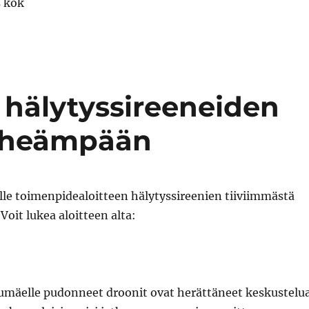
 kok
 hälytyssireeneiden
tiheämpään
lle toimenpidealoitteen hälytyssireenien tiiviimmästä
Voit lukea aloitteen alta:
umäelle pudonneet droonit ovat herättäneet keskustelu