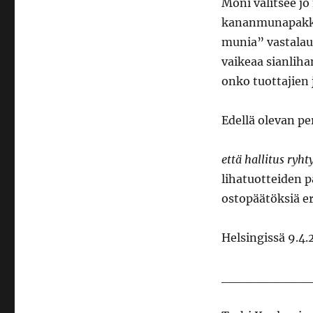
Moni valitsee j
kananmunapakka
munia” vastalaus
vaikeaa sianliha
onko tuottajien 
Edellä olevan pe
että hallitus ryht
lihatuotteiden p
ostopäätöksiä eri
Helsingissä 9.4
­­­­­­­­­­­­­­­­­­­