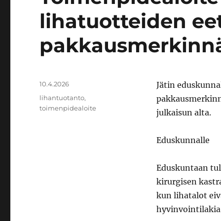
lihatuotteiden ee
pakkausmerkinn
Julkaistu
10.4.2026
Jätin eduskunna
Avainsanat
lihantuotanto
,
pakkausmerkinnä
toimenpidealoite
julkaisun alta.
Eduskunnalle
Eduskuntaan tule
kirurgisen kastr
kun lihatalot ei
hyvinvointilakia