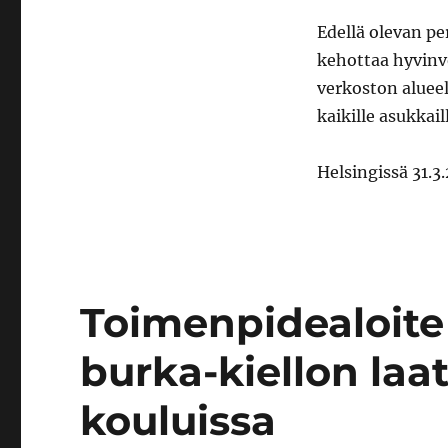
Edellä olevan pe
kehottaa hyvinv
verkoston alueel
kaikille asukkail
Helsingissä 31.3
Toimenpidealoite
burka-kiellon la
kouluissa