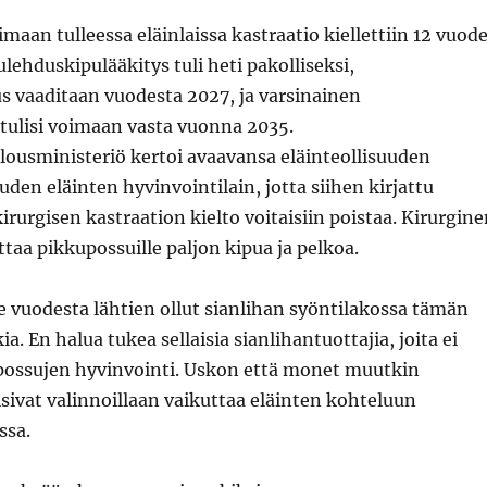
aan tulleessa eläinlaissa kastraatio kiellettiin 12 vuod
ulehduskipulääkitys tuli heti pakolliseksi,
s vaaditaan vuodesta 2027, ja varsinainen
 tulisi voimaan vasta vuonna 2035.
lousministeriö kertoi avaavansa eläinteollisuuden
den eläinten hyvinvointilain, jotta siihen kirjattu
irurgisen kastraation kielto voitaisiin poistaa. Kirurgin
ttaa pikkupossuille paljon kipua ja pelkoa.
me vuodesta lähtien ollut sianlihan syöntilakossa tämän
ia. En halua tukea sellaisia sianlihantuottajia, joita ei
possujen hyvinvointi. Uskon että monet muutkin
isivat valinnoillaan vaikuttaa eläinten kohteluun
ssa.