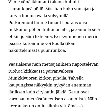
Viime yönä ikkunani takana huhuili
seurankipeä pöllö. Siis ihan koko yön ajan ja
korvia huumaavalla volyymillä.
Putkiremonttimme timanttiporaus olisi
hukkunut pöllön huhuilun alle, ja aamulla sillä
olikin jo ääni käheänä. Parikymmenen metrin
päässä kotoamme voi kuulla tikan
näkuttelemasta puunrunkoa.
Pääsiäisenä näin metsäjäniksen napostelevan
ruohoa kirkkaassa päivänvalossa
Munkkivuoren kirkon pihalla. Talvella
kaupungissa näkyykin nykyään enemmän
jäniksen kuin citykanin jälkiä. Ketut ovat
varmaan metsästäneet ison osan niistä. Näin
kerran ketun omin silmin ylittämässä