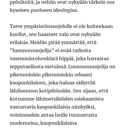
pyöräteitä, ja nehän ovat nykyään tärkein osa
kyseisen puolueen ideologiaa.
Tarve ympäristönsuojelulle ei ole kuitenkaan
kuollut, sen haasteet vain ovat nykyään
erilaisia. Meidän pitää ymmärtää, että
”luonnonsuojelija” ei enää tarkoita
vasemmistohenkistä hippiä, joka harrastaa
reppuvaellusta metsässä. Luonnonsuojelija on
pikemminkin pikemminkin urbaani
kaupunkilainen, joka haluaa säilyttää
lähiluonnon kotipiirissään. Sen sijaan, että
kutsumme lähimetsiköiden raiskaamista
vastustavia kaupunkilaisia nimbyiksi,
voisimmekin antaa heille tunnustusta
moderneina, kaupunkilaisina