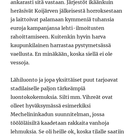
ankarasti sitä vastaan. Järjestöt ikäänkuin
heräsivät Koijärven jälkeisestä horroksestaan
ja laittoivat palamaan kymmeniä tuhansia
euroja kampanjansa lehti-ilmoitusten
rahoittamiseen. Kuitenkin hyvin harva
kaupunkilainen harrastaa pystymetsässä
vaellusta. En minäkään, koska siellä ei ole
vessoja.
Lähiluonto ja jopa yksittäiset puut tarjoavat
stadilaiselle paljon tärkeämpiä
luontokokemuksia. Silti mm. Vihreät ovat
olleet hyväksymässä esimerkiksi
Mechelininkadun suunnitelman, jossa
töölöläisiltä kaadetaan rakkaita vanhoja
lehmuksia. Se oli heille ok, koska tilalle saatiin