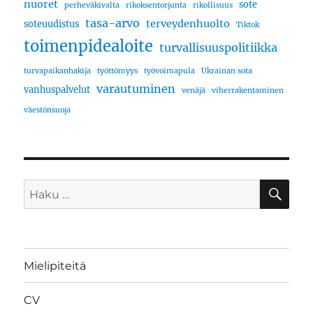
nuoret
sote
perheväkivalta
rikoksentorjunta
rikollisuus
tasa-arvo
terveydenhuolto
soteuudistus
Tiktok
toimenpidealoite
turvallisuuspolitiikka
turvapaikanhakija
työttömyys
työvoimapula
Ukrainan sota
varautuminen
vanhuspalvelut
venäjä
viherrakentaminen
väestönsuoja
HA
Etsi:
Mielipiteitä
CV