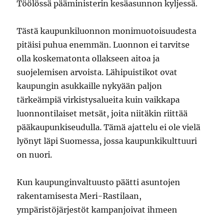
Töölössä pääministerin kesäasunnon kyljessä.
Tästä kaupunkiluonnon monimuotoisuudesta
pitäisi puhua enemmän. Luonnon ei tarvitse
olla koskematonta ollakseen aitoa ja
suojelemisen arvoista. Lähipuistikot ovat
kaupungin asukkaille nykyään paljon
tärkeämpiä virkistysalueita kuin vaikkapa
luonnontilaiset metsät, joita niitäkin riittää
pääkaupunkiseudulla. Tämä ajattelu ei ole vielä
lyönyt läpi Suomessa, jossa kaupunkikulttuuri
on nuori.
Kun kaupunginvaltuusto päätti asuntojen
rakentamisesta Meri-Rastilaan,
ympäristöjärjestöt kampanjoivat ihmeen