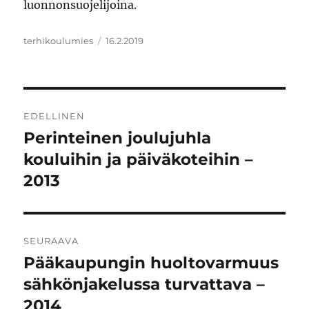
luonnonsuojelijoina.
Kirjoittaja
Julkaistu
terhikoulumies
16.2.2019
Artikkelien
EDELLINEN
selaus
Perinteinen joulujuhla
Edellinen
artikkeli:
kouluihin ja päiväkoteihin –
2013
SEURAAVA
Pääkaupungin huoltovarmuus
Seuraava
artikkeli:
sähkönjakelussa turvattava –
2014