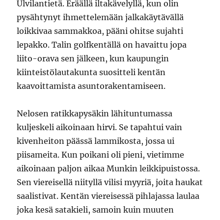
Ulvilantietä. Eräällä iltakävelyllä, kun olin
pysähtynyt ihmettelemään jalkakäytävällä
loikkivaa sammakkoa, pääni ohitse sujahti
lepakko. Talin golfkentällä on havaittu jopa
liito-orava sen jälkeen, kun kaupungin
kiinteistölautakunta suositteli kentän
kaavoittamista asuntorakentamiseen.
Nelosen ratikkapysäkin lähituntumassa
kuljeskeli aikoinaan hirvi. Se tapahtui vain
kivenheiton päässä lammikosta, jossa ui
piisameita. Kun poikani oli pieni, vietimme
aikoinaan paljon aikaa Munkin leikkipuistossa.
Sen viereisellä niityllä vilisi myyriä, joita haukat
saalistivat. Kentän viereisessä pihlajassa laulaa
joka kesä satakieli, samoin kuin muuten