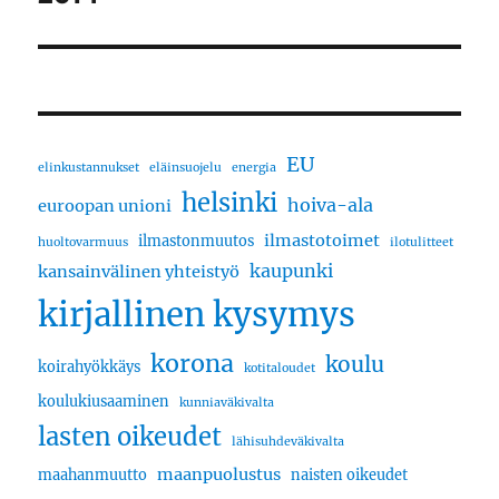
EU
elinkustannukset
eläinsuojelu
energia
helsinki
hoiva-ala
euroopan unioni
ilmastotoimet
ilmastonmuutos
huoltovarmuus
ilotulitteet
kaupunki
kansainvälinen yhteistyö
kirjallinen kysymys
korona
koulu
koirahyökkäys
kotitaloudet
koulukiusaaminen
kunniaväkivalta
lasten oikeudet
lähisuhdeväkivalta
maanpuolustus
maahanmuutto
naisten oikeudet