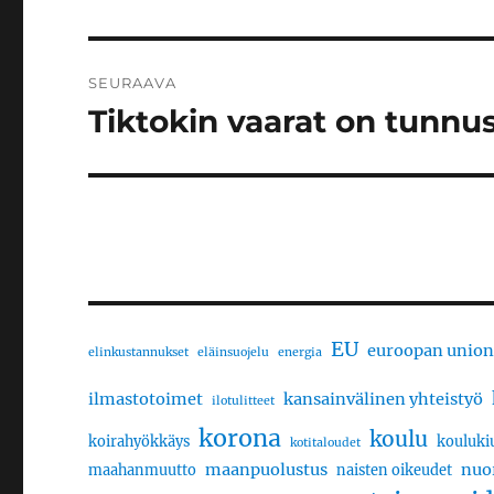
artikkeli:
SEURAAVA
Tiktokin vaarat on tunnu
Seuraava
artikkeli:
EU
euroopan union
elinkustannukset
eläinsuojelu
energia
ilmastotoimet
kansainvälinen yhteistyö
ilotulitteet
korona
koulu
koirahyökkäys
kouluki
kotitaloudet
maanpuolustus
nuo
maahanmuutto
naisten oikeudet