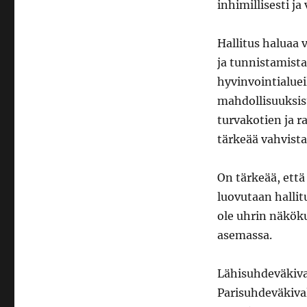
inhimillisesti ja
Hallitus haluaa 
ja tunnistamista
hyvinvointialueil
mahdollisuuksist
turvakotien ja r
tärkeää vahvista
On tärkeää, että
luovutaan hallit
ole uhrin näkökul
asemassa.
Lähisuhdeväkiva
Parisuhdeväkival