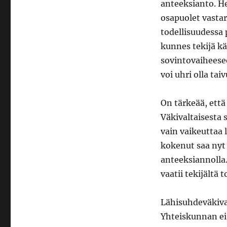
anteeksianto. He
osapuolet vastar
todellisuudessa 
kunnes tekijä käy
sovintovaiheesee
voi uhri olla ta
On tärkeää, että
Väkivaltaisesta 
vain vaikeuttaa 
kokenut saa nyt 
anteeksiannolla
vaatii tekijältä t
Lähisuhdeväkiva
Yhteiskunnan ei 