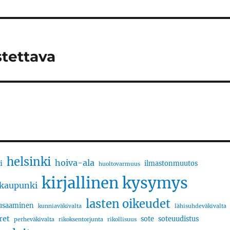
stettava
helsinki
hoiva-ala
i
ilmastonmuutos
huoltovarmuus
kirjallinen kysymys
kaupunki
lasten oikeudet
usaaminen
kunniaväkivalta
lähisuhdeväkivalta
ret
sote
soteuudistus
perheväkivalta
rikoksentorjunta
rikollisuus