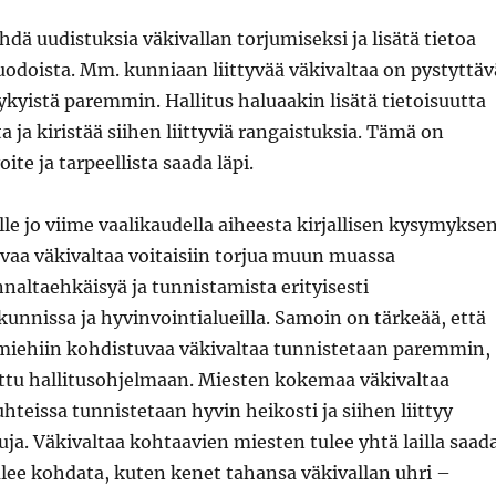
hdä uudistuksia väkivallan torjumiseksi ja lisätä tietoa
uodoista. Mm. kunniaan liittyvää väkivaltaa on pystyttäv
yistä paremmin. Hallitus haluaakin lisätä tietoisuutta
 ja kiristää siihen liittyviä rangaistuksia. Tämä on
oite ja tarpeellista saada läpi.
le jo viime vaalikaudella aiheesta kirjallisen kysymyksen
vaa väkivaltaa voitaisiin torjua muun muassa
naltaehkäisyä ja tunnistamista erityisesti
kunnissa ja hyvinvointialueilla. Samoin on tärkeää, että
 miehiin kohdistuvaa väkivaltaa tunnistetaan paremmin,
attu hallitusohjelmaan. Miesten kokemaa väkivaltaa
uhteissa tunnistetaan hyvin heikosti ja siihen liittyy
ja. Väkivaltaa kohtaavien miesten tulee yhtä lailla saad
ulee kohdata, kuten kenet tahansa väkivallan uhri –