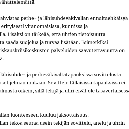
 vähättelemättä.
vahvistaa perhe- ja lähisuhdeväkivallan ennaltaehkäisyä
 erityisesti viranomaisissa, kunnissa ja
la. Lisäksi on tärkeää, että uhrien tietoisuutta
a saada suojelua ja turvaa lisätään. Esimerkiksi
aiskauskriisikeskusten palveluiden saavutettavuutta on
a.
 lähisuhde- ja perheväkivaltatapauksissa sovittelusta
usohjelman mukaan. Sovittelu tällaisissa tapauksissa ei
masta oikein, sillä tekijä ja uhri eivät ole tasavertaisess
llan luonteeseen kuuluu jaksottaisuus.
lan tekoa seuraa usein tekijän sovittelu, anelu ja uhrin