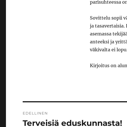
parisuhteessa on
Sovittelu sopii v
ja tasavertaisia
asemassa tekijä
anteeksi ja yritt
väkivalta ei lopu
Kirjoitus on alu
Artikkelien
EDELLINEN
selaus
Terveisiä eduskunnasta!
Edellinen