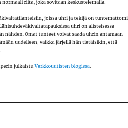
 normaali riita, joka sovitaan keskustelemalla.
äkivaltatilanteisiin, joissa uhri ja tekijä on tuntemattom
. Lähisuhdeväkivaltatapauksissa uhri on alisteisessa
än nähden. Omat tunteet voivat saada uhrin antamaan
ämään uudelleen, vaikka järjellä hän tietäisikin, että
.
nperin julkaistu
Verkkouutisten blogissa
.