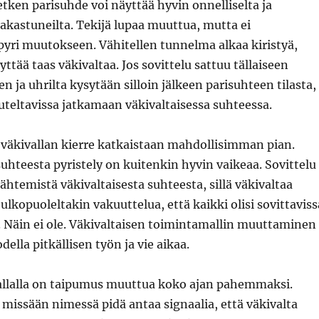
tken parisuhde voi näyttää hyvin onnelliselta ja
akastuneilta. Tekijä lupaa muuttua, mutta ei
pyri muutokseen. Vähitellen tunnelma alkaa kiristyä,
ttää taas väkivaltaa. Jos sovittelu sattuu tällaiseen
n ja uhrilta kysytään silloin jälkeen parisuhteen tilasta,
ivuteltavissa jatkamaan väkivaltaisessa suhteessa.
 väkivallan kierre katkaistaan mahdollisimman pian.
suhteesta pyristely on kuitenkin hyvin vaikeaa. Sovittelu
lähtemistä väkivaltaisesta suhteesta, sillä väkivaltaa
ulkopuoleltakin vakuuttelua, että kaikki olisi sovittaviss
. Näin ei ole. Väkivaltaisen toimintamallin muuttaminen
odella pitkällisen työn ja vie aikaa.
llalla on taipumus muuttua koko ajan pahemmaksi.
missään nimessä pidä antaa signaalia, että väkivalta