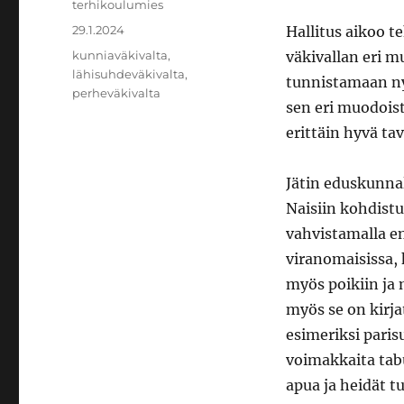
Kirjoittaja
terhikoulumies
Julkaistu
29.1.2024
Hallitus aikoo te
Avainsanat
kunniaväkivalta
,
väkivallan eri m
lähisuhdeväkivalta
,
tunnistamaan nyk
perheväkivalta
sen eri muodoista
erittäin hyvä tav
Jätin eduskunnal
Naisiin kohdistu
vahvistamalla en
viranomaisissa, 
myös poikiin ja
myös se on kirj
esimeriksi paris
voimakkaita tabu
apua ja heidät t