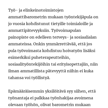
Työ- ja elinkeinotoimistojen
ammattibarometrin mukaan työntekijäpula on
jo vuosia kohdistunut tietyille toimialoille ja
ammattipätevyyksiin. Työvoimapulan
painopiste on edelleen terveys- ja sosiaalialan
ammateissa. Onkin ymmärrettävää, että jos
pula työvoimasta kohdistuu hoivatyön lisäksi
esimerkiksi puheterapeutteihin,
sosiaalityöntekijöihin tai erityisopettajiin, niin
ilman ammatillista pätevyyttä niihin ei kuka
tahansa voi työllistyä.
Epämääräisemmin yksilöitävä syy siihen, että
työnantaja ei palkkaa työnhakijaa avoimena
olevaan työhön, olivat barometrin mukaan