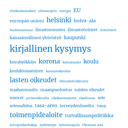
EU
elinkustannukset
eläinsuojelu
energia
helsinki
hoiva-ala
euroopan unioni
ilmastotoimet
ilmastonmuutos
huoltovarmuus
ilotulitteet
kaupunki
kansainvälinen yhteistyö
kirjallinen kysymys
korona
koulu
koirahyökkäys
kotitaloudet
koulukiusaaminen
kunniaväkivalta
lasten oikeudet
lähisuhdeväkivalta
maanpuolustus
maahanmuutto
naisten oikeudet
nuoret
sote
perheväkivalta
rikoksentorjunta
rikollisuus
tasa-arvo
terveydenhuolto
soteuudistus
Tiktok
toimenpidealoite
turvallisuuspolitiikka
turvapaikanhakija
työttömyys
työvoimapula
Ukrainan sota