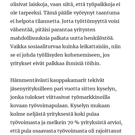
olisivat laiskoja, vaan siitä, että työpaikkoja ei
ole tarpeeksi. Tämä päälle vyörynyt taantuma
ei helpota tilannetta. Jotta työttömyyttä voisi
vähentää, pitäisi parantaa yritysten
mahdollisuuksia palkata uutta henkilöstöä.
Vaikka sosiaaliturvaa kuinka leikattaisiin, niin
se ei johda työllisyden kohenemiseen, jos
yritykset eivät palkkaa ihmisiä töihin.
Hämmentävästi kauppakamarit tekivät
jäsenyrityksilleen pari vuotta sitten kyselyn,
jonka tulokset viittasivat työmarkkinoilla
kovaan työvoimapulaan. Kyselyn mukaan
kolme neljästä yrityksestä koki pulaa
työvoimasta ja melkein 70 % yrityksistä arvioi,
että pula osaavasta työvoimasta oli rajoittanut