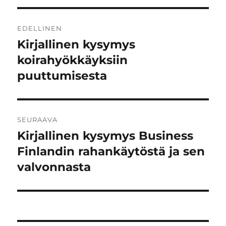
Artikkelien
EDELLINEN
selaus
Kirjallinen kysymys
Edellinen
artikkeli:
koirahyökkäyksiin
puuttumisesta
SEURAAVA
Kirjallinen kysymys Business
Seuraava
artikkeli:
Finlandin rahankäytöstä ja sen
valvonnasta