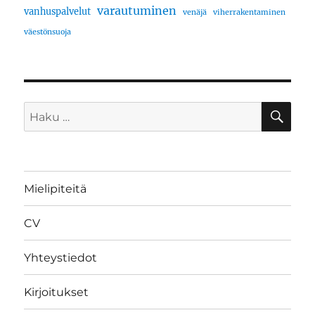
varautuminen
vanhuspalvelut
venäjä
viherrakentaminen
väestönsuoja
HA
Etsi:
Mielipiteitä
CV
Yhteystiedot
Kirjoitukset