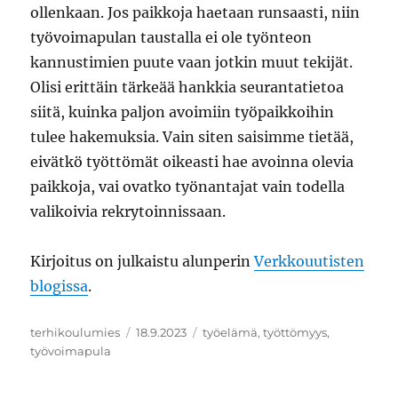
ollenkaan. Jos paikkoja haetaan runsaasti, niin
työvoimapulan taustalla ei ole työnteon
kannustimien puute vaan jotkin muut tekijät.
Olisi erittäin tärkeää hankkia seurantatietoa
siitä, kuinka paljon avoimiin työpaikkoihin
tulee hakemuksia. Vain siten saisimme tietää,
eivätkö työttömät oikeasti hae avoinna olevia
paikkoja, vai ovatko työnantajat vain todella
valikoivia rekrytoinnissaan.
Kirjoitus on julkaistu alunperin
Verkkouutisten
blogissa
.
Kirjoittaja
Julkaistu
Avainsanat
terhikoulumies
18.9.2023
työelämä
,
työttömyys
,
työvoimapula