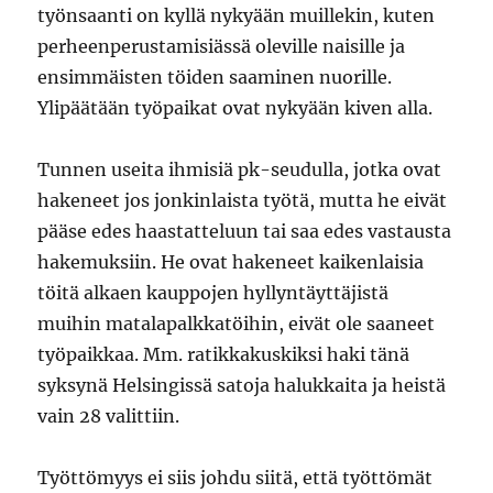
työnsaanti on kyllä nykyään muillekin, kuten
perheenperustamisiässä oleville naisille ja
ensimmäisten töiden saaminen nuorille.
Ylipäätään työpaikat ovat nykyään kiven alla.
Tunnen useita ihmisiä pk-seudulla, jotka ovat
hakeneet jos jonkinlaista työtä, mutta he eivät
pääse edes haastatteluun tai saa edes vastausta
hakemuksiin. He ovat hakeneet kaikenlaisia
töitä alkaen kauppojen hyllyntäyttäjistä
muihin matalapalkkatöihin, eivät ole saaneet
työpaikkaa. Mm. ratikkakuskiksi haki tänä
syksynä Helsingissä satoja halukkaita ja heistä
vain 28 valittiin.
Työttömyys ei siis johdu siitä, että työttömät