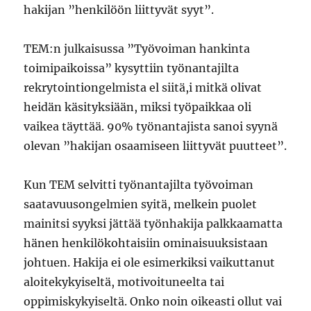
hakijan ”henkilöön liittyvät syyt”.
TEM:n julkaisussa ”Työvoiman hankinta
toimipaikoissa” kysyttiin työnantajilta
rekrytointiongelmista el siitä,i mitkä olivat
heidän käsityksiään, miksi työpaikkaa oli
vaikea täyttää. 90% työnantajista sanoi syynä
olevan ”hakijan osaamiseen liittyvät puutteet”.
Kun TEM selvitti työnantajilta työvoiman
saatavuusongelmien syitä, melkein puolet
mainitsi syyksi jättää työnhakija palkkaamatta
hänen henkilökohtaisiin ominaisuuksistaan
johtuen. Hakija ei ole esimerkiksi vaikuttanut
aloitekykyiseltä, motivoituneelta tai
oppimiskykyiseltä. Onko noin oikeasti ollut vai