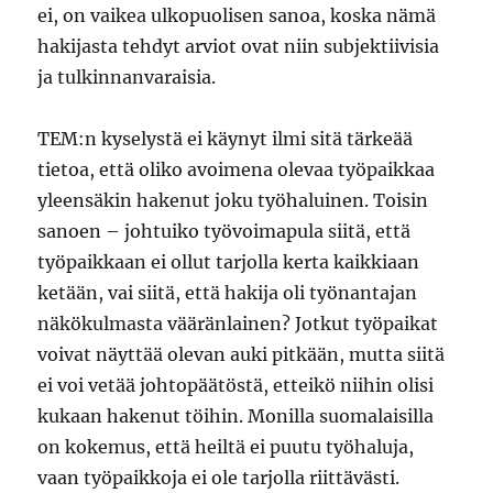
ei, on vaikea ulkopuolisen sanoa, koska nämä
hakijasta tehdyt arviot ovat niin subjektiivisia
ja tulkinnanvaraisia.
TEM:n kyselystä ei käynyt ilmi sitä tärkeää
tietoa, että oliko avoimena olevaa työpaikkaa
yleensäkin hakenut joku työhaluinen. Toisin
sanoen – johtuiko työvoimapula siitä, että
työpaikkaan ei ollut tarjolla kerta kaikkiaan
ketään, vai siitä, että hakija oli työnantajan
näkökulmasta vääränlainen? Jotkut työpaikat
voivat näyttää olevan auki pitkään, mutta siitä
ei voi vetää johtopäätöstä, etteikö niihin olisi
kukaan hakenut töihin. Monilla suomalaisilla
on kokemus, että heiltä ei puutu työhaluja,
vaan työpaikkoja ei ole tarjolla riittävästi.