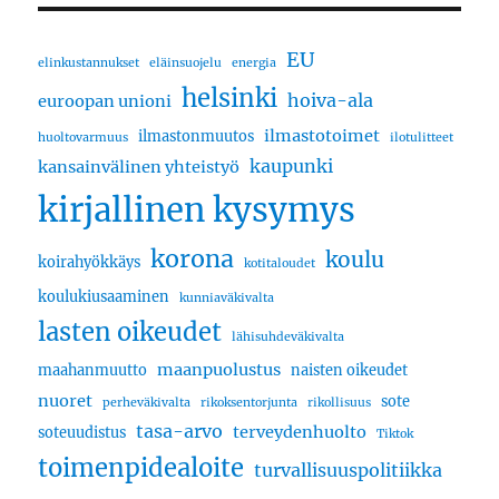
EU
elinkustannukset
eläinsuojelu
energia
helsinki
hoiva-ala
euroopan unioni
ilmastotoimet
ilmastonmuutos
huoltovarmuus
ilotulitteet
kaupunki
kansainvälinen yhteistyö
kirjallinen kysymys
korona
koulu
koirahyökkäys
kotitaloudet
koulukiusaaminen
kunniaväkivalta
lasten oikeudet
lähisuhdeväkivalta
maanpuolustus
maahanmuutto
naisten oikeudet
nuoret
sote
perheväkivalta
rikoksentorjunta
rikollisuus
tasa-arvo
terveydenhuolto
soteuudistus
Tiktok
toimenpidealoite
turvallisuuspolitiikka