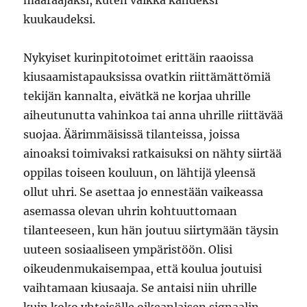
määräajaksi, kuten vaikka kahdeksi
kuukaudeksi.
Nykyiset kurinpitotoimet erittäin raaoissa
kiusaamistapauksissa ovatkin riittämättömiä
tekijän kannalta, eivätkä ne korjaa uhrille
aiheutunutta vahinkoa tai anna uhrille riittävää
suojaa. Äärimmäisissä tilanteissa, joissa
ainoaksi toimivaksi ratkaisuksi on nähty siirtää
oppilas toiseen kouluun, on lähtijä yleensä
ollut uhri. Se asettaa jo ennestään vaikeassa
asemassa olevan uhrin kohtuuttomaan
tilanteeseen, kun hän joutuu siirtymään täysin
uuteen sosiaaliseen ympäristöön. Olisi
oikeudenmukaisempaa, että koulua joutuisi
vaihtamaan kiusaaja. Se antaisi niin uhrille