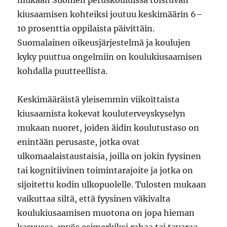
mukaan Suomen peruskouluissa toistuvan
kiusaamisen kohteiksi joutuu keskimäärin 6–
10 prosenttia oppilaista päivittäin.
Suomalainen oikeusjärjestelmä ja koulujen
kyky puuttua ongelmiin on koulukiusaamisen
kohdalla puutteellista.
Keskimääräistä yleisemmin viikoittaista
kiusaamista kokevat kouluterveyskyselyn
mukaan nuoret, joiden äidin koulutustaso on
enintään perusaste, jotka ovat
ulkomaalaistaustaisia, joilla on jokin fyysinen
tai kognitiivinen toimintarajoite ja jotka on
sijoitettu kodin ulkopuolelle. Tulosten mukaan
vaikuttaa siltä, että fyysinen väkivalta
koulukiusaamisen muotona on jopa hieman