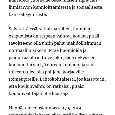
kuin koko yhteisölle oikeanlaisen signaalin
ihmisarvon kunnioittamisesta ja sosiaalisesta
kanssakäymisestä.
Selvitettäessä ratkaisua siihen, kumman
osapuolista on tarpeen vaihtaa koulua, pitää
tavoitteena olla uhrin paluu mahdollisimman
normaaliin arkeen. Pitää huomioida ja
painottaa uhrin toive joko jäädä nykyiseen
kouluun tai siirtyä uuteen kouluun, ja sen
toiveen tulee olla pohjana korjaaville
toimenpiteille. Lähtökohtaisesti, jos katsotaan,
että koulunvaihto on ratkaisu, pitäisi
koulunvaihtajan olla kiusaaja.
Niinpä tein eduskunnassa 17.9.2019