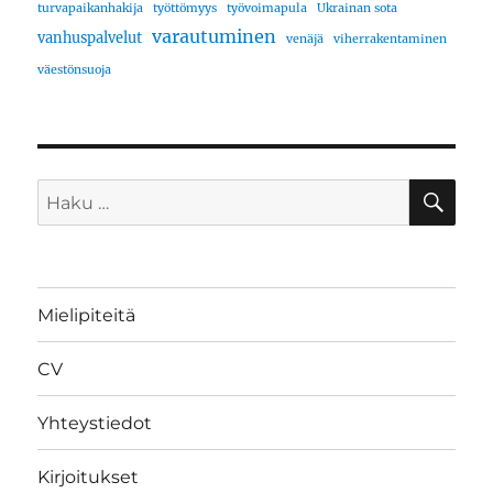
turvapaikanhakija
työttömyys
työvoimapula
Ukrainan sota
varautuminen
vanhuspalvelut
venäjä
viherrakentaminen
väestönsuoja
HA
Etsi:
Mielipiteitä
CV
Yhteystiedot
Kirjoitukset