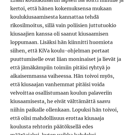
Erään koulukiusatun lapsen isä soitti minulle ja
kertoi, että hänen kokemuksensa mukaan
koulukiusaamisesta kannattaa tehdä
rikosilmoitus, sillä vain poliisien juttutuokio
kiusaajien kanssa oli saanut kiusaamisen
loppumaan. Lisäksi hän kiinnitti huomiota
siihen, että KiVa koulu-ohjelman portaat
puuttumiselle ovat liian moninaiset ja lievät ja
että jämäkämpiin toimiin pitäisi ryhtyä jo
aikaisemmassa vaiheessa. Hän toivoi myös,
että kiusaajan vanhemmat pitäisi voida
velvoittaa osallistumaan koulun palaveriin
kiusaamisesta, he eivät välttämättä saavu
niihin paikalle ollenkaan. Lopuksi hän toivoi,
että olisi mahdollisuus erottaa kiusaaja
koulusta rehtorin päätöksellä edes