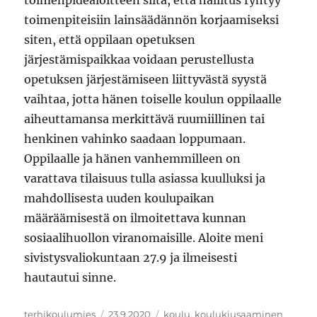
toimenpidealoitteen siitä, että hallitus ryhtyy
toimenpiteisiin lainsäädännön korjaamiseksi
siten, että oppilaan opetuksen
järjestämispaikkaa voidaan perustellusta
opetuksen järjestämiseen liittyvästä syystä
vaihtaa, jotta hänen toiselle koulun oppilaalle
aiheuttamansa merkittävä ruumiillinen tai
henkinen vahinko saadaan loppumaan.
Oppilaalle ja hänen vanhemmilleen on
varattava tilaisuus tulla asiassa kuulluksi ja
mahdollisesta uuden koulupaikan
määräämisestä on ilmoitettava kunnan
sosiaalihuollon viranomaisille. Aloite meni
sivistysvaliokuntaan 27.9 ja ilmeisesti
hautautui sinne.
Kirjoittaja
Julkaistu
Avainsanat
terhikoulumies
23.9.2020
koulu
,
koulukiusaaminen