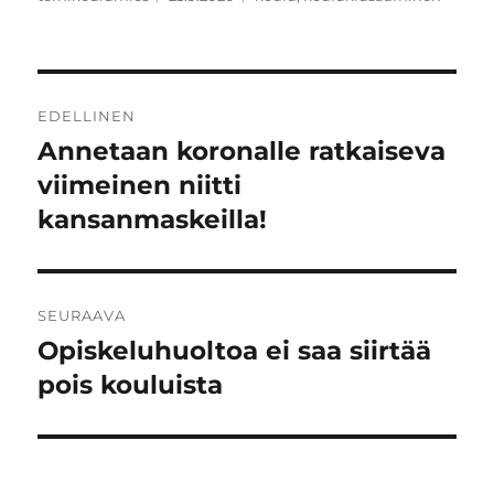
Artikkelien
EDELLINEN
selaus
Annetaan koronalle ratkaiseva
Edellinen
artikkeli:
viimeinen niitti
kansanmaskeilla!
SEURAAVA
Opiskeluhuoltoa ei saa siirtää
Seuraava
artikkeli:
pois kouluista