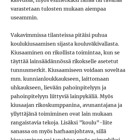
kasvussa, myös esimerkiksi rahaa tai tavaraa
varastetaan tulosten mukaan aiempaa
useammin.
Vakavimmissa tilanteissa pitäisi puhua
koulukiusaamisen sijasta kouluväkivallasta.
Kiusaaminen on rikollista toimintaa, kun se
täyttää lainsäädännössä rikokselle asetetut
tunnusmerkit. Kiusaamiseen voidaan soveltaa
mm. kunnianloukkaukseen, laittomaan
uhkaukseen, lievään pahoinpitelyyn ja
pahoinpitelyyn liittyviä lainpykäliä. Myös
kiusaajan rikoskumppanina, avunantajana ja
yllyttäjänä toimiminen ovat lain mukaan
rangaistavia tekoja. Lisäksi ”koulu”-liite
sanassa on myös harhaanjohtava, sillä