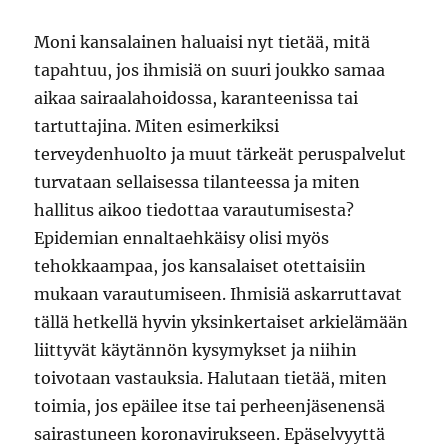
Moni kansalainen haluaisi nyt tietää, mitä
tapahtuu, jos ihmisiä on suuri joukko samaa
aikaa sairaalahoidossa, karanteenissa tai
tartuttajina. Miten esimerkiksi
terveydenhuolto ja muut tärkeät peruspalvelut
turvataan sellaisessa tilanteessa ja miten
hallitus aikoo tiedottaa varautumisesta?
Epidemian ennaltaehkäisy olisi myös
tehokkaampaa, jos kansalaiset otettaisiin
mukaan varautumiseen. Ihmisiä askarruttavat
tällä hetkellä hyvin yksinkertaiset arkielämään
liittyvät käytännön kysymykset ja niihin
toivotaan vastauksia. Halutaan tietää, miten
toimia, jos epäilee itse tai perheenjäsenensä
sairastuneen koronavirukseen. Epäselvyyttä