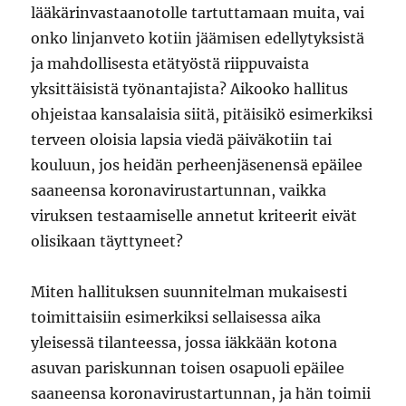
lääkärinvastaanotolle tartuttamaan muita, vai
onko linjanveto kotiin jäämisen edellytyksistä
ja mahdollisesta etätyöstä riippuvaista
yksittäisistä työnantajista? Aikooko hallitus
ohjeistaa kansalaisia siitä, pitäisikö esimerkiksi
terveen oloisia lapsia viedä päiväkotiin tai
kouluun, jos heidän perheenjäsenensä epäilee
saaneensa koronavirustartunnan, vaikka
viruksen testaamiselle annetut kriteerit eivät
olisikaan täyttyneet?
Miten hallituksen suunnitelman mukaisesti
toimittaisiin esimerkiksi sellaisessa aika
yleisessä tilanteessa, jossa iäkkään kotona
asuvan pariskunnan toisen osapuoli epäilee
saaneensa koronavirustartunnan, ja hän toimii