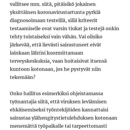
vallitsee mm. siitä, pitäisikö jokainen
yksittäinen koronavirustartunta pyrkiä
diagnosoimaan testeillä, sillä kriteerit
testaamiselle ovat varsin tiukat ja testejä onkin
tehty toistaiseksi vain vähän. Vai olisiko
järkevää, että lievästi sairastuneet eivät
lainkaan lähtisi kuormittamaan
terveyskeskuksia, vaan hoitaisivat itsensä
kuntoon kotonaan, jos he pystyvät niin
tekemään?
Onko hallitus esimerkiksi ohjeistamassa
työnantajia siitä, että viruksen leviämisen
ehkäisemiseksi työntekijöiden kannattaisi
sairastaa ylähengitystietulehduksen kotonaan
menemättä työpaikalle tai tarpeettomasti