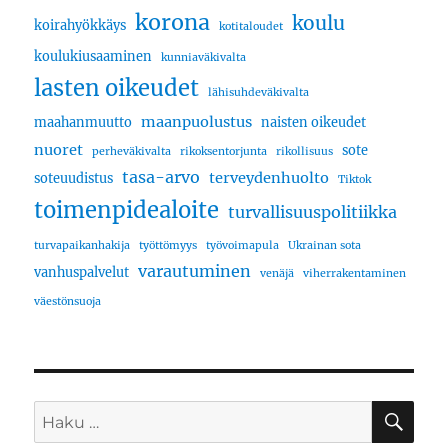
korona
koulu
koirahyökkäys
kotitaloudet
koulukiusaaminen
kunniaväkivalta
lasten oikeudet
lähisuhdeväkivalta
maanpuolustus
maahanmuutto
naisten oikeudet
nuoret
sote
perheväkivalta
rikoksentorjunta
rikollisuus
tasa-arvo
terveydenhuolto
soteuudistus
Tiktok
toimenpidealoite
turvallisuuspolitiikka
turvapaikanhakija
työttömyys
työvoimapula
Ukrainan sota
varautuminen
vanhuspalvelut
venäjä
viherrakentaminen
väestönsuoja
HA
Etsi: