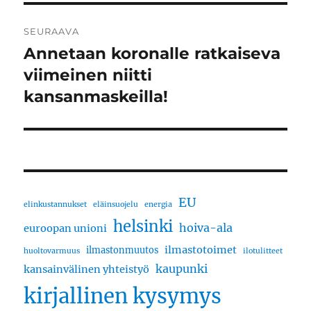
SEURAAVA
Annetaan koronalle ratkaiseva
Seuraava
artikkeli:
viimeinen niitti
kansanmaskeilla!
EU
elinkustannukset
eläinsuojelu
energia
helsinki
hoiva-ala
euroopan unioni
ilmastotoimet
ilmastonmuutos
huoltovarmuus
ilotulitteet
kaupunki
kansainvälinen yhteistyö
kirjallinen kysymys