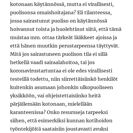
kotonaan käytännössä, mutta ei virallisesti,
puolisonsa omaishoitajana? Eli tilanteessa,
jossa sairastunut puoliso on käytännössä
hoivannut toista ja huolehtinut siitä, että tämä
muistaa mm. ottaa tärkeät lääkkeet ajoissa ja
että hänen muutkin perustarpeensa täyttyvät.
Mitä jos sairastuneen puolison tila ei sillä
hetkellä vaadi sairaalahoitoa, tai jos
koronavirustartuntaa ei ole edes virallisesti
testeillä todettu, niin siirrettäisiinkö henkilöt
kuitenkin asumaan johonkin ulkopuoliseen
yksikköön, vai ohjeistettaisiinko heitä
pärjäilemään kotonaan, mielellään
karanteenissa? Onko resursseja tarpeeksi
siihen, että esimerkiksi kunnan kotihoidon
työntekijöitä saataisiin joustavasti avuksi