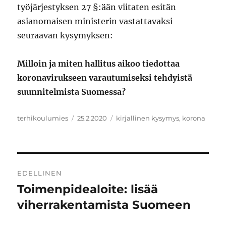
työjärjestyksen 27 §:ään viitaten esitän
asianomaisen ministerin vastattavaksi
seuraavan kysymyksen:
Milloin ja miten hallitus aikoo tiedottaa
koronavirukseen varautumiseksi tehdyistä
suunnitelmista Suomessa?
Kirjoittaja
Julkaistu
Avainsanat
terhikoulumies
25.2.2020
kirjallinen kysymys
,
korona
Artikkelien
EDELLINEN
selaus
Toimenpidealoite: lisää
Edellinen
artikkeli:
viherrakentamista Suomeen