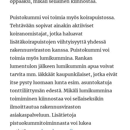
oppaaksi, mikäli sellainen kiinnostaa.
Puistokummi voi toimia myös koirapuistossa.
Tehtävään sopivat ainakin aktiiviset
koiranomistajat, jotka haluavat
lisätäkoirapuistojen viihtyisyyttä yhdessä
rakennusviraston kanssa. Puistokummi voi
toimia myös lumikummina. Rankan
lumentulon jälkeen lumikummin apua voivat
tarvita mm. iäkkäät kaupunkilaiset, jotka eivät
itse pysty luomaan lunta esim. asuntokatuja
tonttiliittymän edestä. Mikäli lumikummina
toimiminen kiinnostaa voi sellaiseksikin
ilmoittautua rakennusviraston
asiakaspalveluun. Lisätietoja
pistuokummitoiminnasta voi lukea