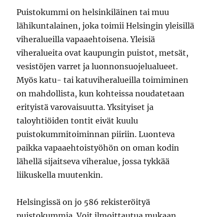
Puistokummi on helsinkiläinen tai muu
lähikuntalainen, joka toimii Helsingin yleisillä
viheralueilla vapaaehtoisena. Yleisiä
viheralueita ovat kaupungin puistot, metsät,
vesistöjen varret ja luonnonsuojelualueet.
Myös katu- tai katuviheralueilla toimiminen
on mahdollista, kun kohteissa noudatetaan
erityistä varovaisuutta. Yksityiset ja
taloyhtiöiden tontit eivät kuulu
puistokummitoiminnan piiriin. Luonteva
paikka vapaaehtoistyöhön on oman kodin
lähellä sijaitseva viheralue, jossa tykkää
liikuskella muutenkin.
Helsingissä on jo 586 rekisteröityä
puistokummia. Voit ilmoittautua mukaan