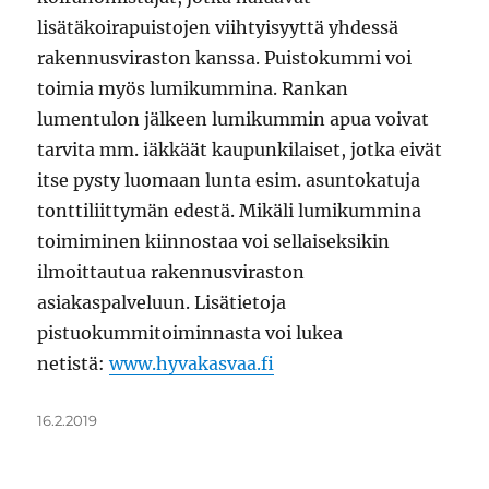
lisätäkoirapuistojen viihtyisyyttä yhdessä
rakennusviraston kanssa. Puistokummi voi
toimia myös lumikummina. Rankan
lumentulon jälkeen lumikummin apua voivat
tarvita mm. iäkkäät kaupunkilaiset, jotka eivät
itse pysty luomaan lunta esim. asuntokatuja
tonttiliittymän edestä. Mikäli lumikummina
toimiminen kiinnostaa voi sellaiseksikin
ilmoittautua rakennusviraston
asiakaspalveluun. Lisätietoja
pistuokummitoiminnasta voi lukea
netistä:
www.hyvakasvaa.fi
Julkaistu
16.2.2019