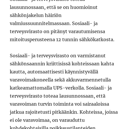
lausunnossaan, että se on huomioinut
sähkönjakelun häiriön
valmiussuunnitelmassaan. Sosiaali- ja
terveysvirasto on pitänyt varautumisensa
mitoitusperusteena 12 tunnin sähkökatkosta.
Sosiaali- ja terveysvirasto on varmistanut
sähkönsaannin kriittisissä kohteissaan kahta
kautta, automaattisesti käynnistyvällä
varavoimakoneella sekä akkuvarmennetulla
katkeamattomalla UPS-verkolla. Sosiaali- ja
terveysvirasto toteaa lausunnossaan, että
varavoiman turvin toiminta voi sairaaloissa
jatkua rajoitetusti pitkäänkin. Kohteissa, joissa
ei ole varavoimaa, on varauduttu
kohdekohtaisilla poikkeustilanteiden