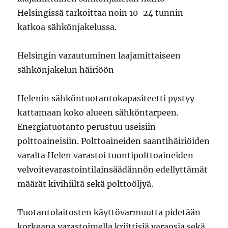
Helsingissä tarkoittaa noin 10-24 tunnin
katkoa sähkönjakelussa.
Helsingin varautuminen laajamittaiseen
sähkönjakelun häiriöön
Helenin sähköntuotantokapasiteetti pystyy
kattamaan koko alueen sähköntarpeen.
Energiatuotanto perustuu useisiin
polttoaineisiin. Polttoaineiden saantihäiriöiden
varalta Helen varastoi tuontipolttoaineiden
velvoitevarastointilainsäädännön edellyttämät
määrät kivihiiltä sekä polttoöljyä.
Tuotantolaitosten käyttövarmuutta pidetään
korkeana varastoimella kriittisiä varaosia sekä