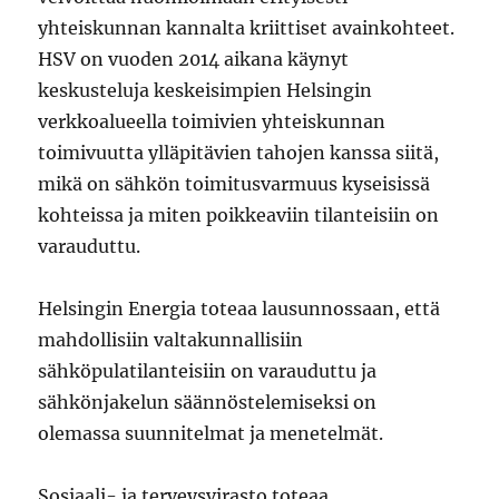
yhteiskunnan kannalta kriittiset avainkohteet.
HSV on vuoden 2014 aikana käynyt
keskusteluja keskeisimpien Helsingin
verkkoalueella toimivien yhteiskunnan
toimivuutta ylläpitävien tahojen kanssa siitä,
mikä on sähkön toimitusvarmuus kyseisissä
kohteissa ja miten poikkeaviin tilanteisiin on
varauduttu.
Helsingin Energia toteaa lausunnossaan, että
mahdollisiin valtakunnallisiin
sähköpulatilanteisiin on varauduttu ja
sähkönjakelun säännöstelemiseksi on
olemassa suunnitelmat ja menetelmät.
Sosiaali- ja terveysvirasto toteaa