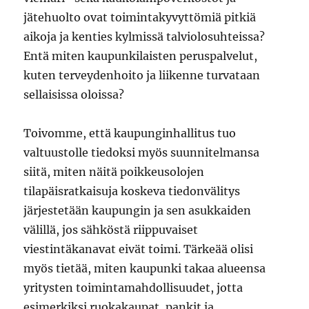
jätehuolto ovat toimintakyvyttömiä pitkiä
aikoja ja kenties kylmissä talviolosuhteissa?
Entä miten kaupunkilaisten peruspalvelut,
kuten terveydenhoito ja liikenne turvataan
sellaisissa oloissa?
Toivomme, että kaupunginhallitus tuo
valtuustolle tiedoksi myös suunnitelmansa
siitä, miten näitä poikkeusolojen
tilapäisratkaisuja koskeva tiedonvälitys
järjestetään kaupungin ja sen asukkaiden
välillä, jos sähköstä riippuvaiset
viestintäkanavat eivät toimi. Tärkeää olisi
myös tietää, miten kaupunki takaa alueensa
yritysten toimintamahdollisuudet, jotta
esimerkiksi ruokakaupat, pankit ja