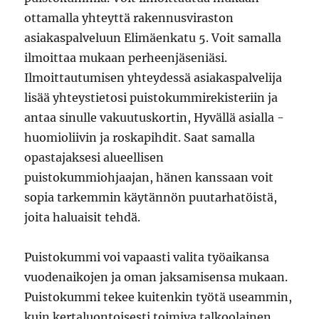
ottamalla yhteyttä rakennusviraston
asiakaspalveluun Elimäenkatu 5. Voit samalla
ilmoittaa mukaan perheenjäseniäsi.
Ilmoittautumisen yhteydessä asiakaspalvelija
lisää yhteystietosi puistokummirekisteriin ja
antaa sinulle vakuutuskortin, Hyvällä asialla -
huomioliivin ja roskapihdit. Saat samalla
opastajaksesi alueellisen
puistokummiohjaajan, hänen kanssaan voit
sopia tarkemmin käytännön puutarhatöistä,
joita haluaisit tehdä.
Puistokummi voi vapaasti valita työaikansa
vuodenaikojen ja oman jaksamisensa mukaan.
Puistokummi tekee kuitenkin työtä useammin,
kuin kertaluontoisesti toimiva talkoolainen.