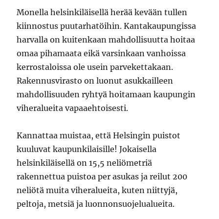
Monella helsinkiläisellä herää kevään tullen
kiinnostus puutarhatöihin. Kantakaupungissa
harvalla on kuitenkaan mahdollisuutta hoitaa
omaa pihamaata eikä varsinkaan vanhoissa
kerrostaloissa ole usein parvekettakaan.
Rakennusvirasto on luonut asukkailleen
mahdollisuuden ryhtyä hoitamaan kaupungin
viheralueita vapaaehtoisesti.
Kannattaa muistaa, että Helsingin puistot
kuuluvat kaupunkilaisille! Jokaisella
helsinkiläisellä on 15,5 neliömetriä
rakennettua puistoa per asukas ja reilut 200
neliötä muita viheralueita, kuten niittyjä,
peltoja, metsiä ja luonnonsuojelualueita.