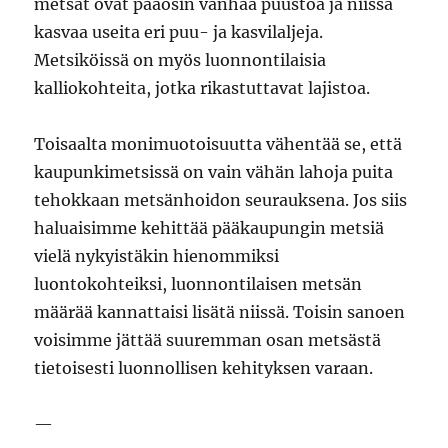
metsät ovat pääosin vanhaa puustoa ja niissä
kasvaa useita eri puu- ja kasvilaljeja.
Metsiköissä on myös luonnontilaisia
kalliokohteita, jotka rikastuttavat lajistoa.
Toisaalta monimuotoisuutta vähentää se, että
kaupunkimetsissä on vain vähän lahoja puita
tehokkaan metsänhoidon seurauksena. Jos siis
haluaisimme kehittää pääkaupungin metsiä
vielä nykyistäkin hienommiksi
luontokohteiksi, luonnontilaisen metsän
määrää kannattaisi lisätä niissä. Toisin sanoen
voisimme jättää suuremman osan metsästä
tietoisesti luonnollisen kehityksen varaan.
—