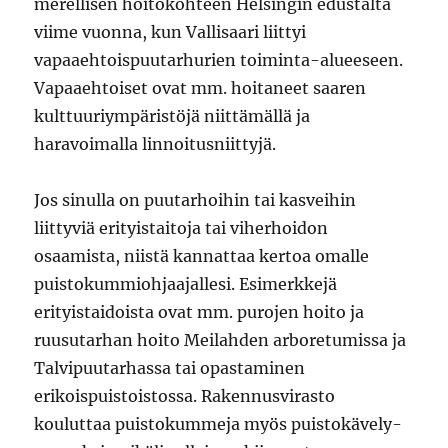
merellisen hoitokohteen Helsingin edustalta
viime vuonna, kun Vallisaari liittyi
vapaaehtoispuutarhurien toiminta-alueeseen.
Vapaaehtoiset ovat mm. hoitaneet saaren
kulttuuriympäristöjä niittämällä ja
haravoimalla linnoitusniittyjä.
Jos sinulla on puutarhoihin tai kasveihin
liittyviä erityistaitoja tai viherhoidon
osaamista, niistä kannattaa kertoa omalle
puistokummiohjaajallesi. Esimerkkejä
erityistaidoista ovat mm. purojen hoito ja
ruusutarhan hoito Meilahden arboretumissa ja
Talvipuutarhassa tai opastaminen
erikoispuistoistossa. Rakennusvirasto
kouluttaa puistokummeja myös puistokävely-