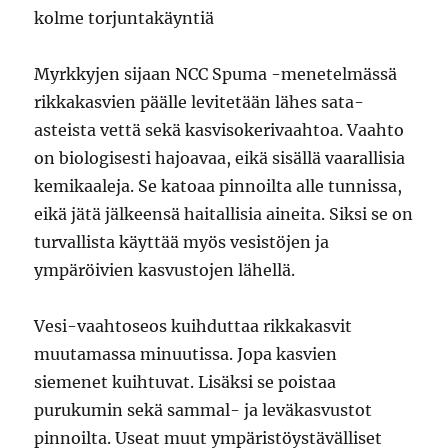
kolme torjuntakäyntiä
Myrkkyjen sijaan NCC Spuma -menetelmässä
rikkakasvien päälle levitetään lähes sata-
asteista vettä sekä kasvisokerivaahtoa. Vaahto
on biologisesti hajoavaa, eikä sisällä vaarallisia
kemikaaleja. Se katoaa pinnoilta alle tunnissa,
eikä jätä jälkeensä haitallisia aineita. Siksi se on
turvallista käyttää myös vesistöjen ja
ympäröivien kasvustojen lähellä.
Vesi-vaahtoseos kuihduttaa rikkakasvit
muutamassa minuutissa. Jopa kasvien
siemenet kuihtuvat. Lisäksi se poistaa
purukumin sekä sammal- ja leväkasvustot
pinnoilta. Useat muut ympäristöystävälliset