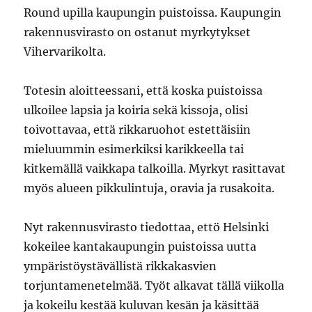
Round upilla kaupungin puistoissa. Kaupungin
rakennusvirasto on ostanut myrkytykset
Vihervarikolta.
Totesin aloitteessani, että koska puistoissa
ulkoilee lapsia ja koiria sekä kissoja, olisi
toivottavaa, että rikkaruohot estettäisiin
mieluummin esimerkiksi karikkeella tai
kitkemällä vaikkapa talkoilla. Myrkyt rasittavat
myös alueen pikkulintuja, oravia ja rusakoita.
Nyt rakennusvirasto tiedottaa, ettö Helsinki
kokeilee kantakaupungin puistoissa uutta
ympäristöystävällistä rikkakasvien
torjuntamenetelmää. Työt alkavat tällä viikolla
ja kokeilu kestää kuluvan kesän ja käsittää