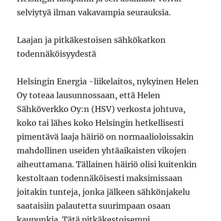
selviytyä ilman vakavampia seurauksia.
Laajan ja pitkäkestoisen sähkökatkon
todennäköisyydestä
Helsingin Energia -liikelaitos, nykyinen Helen
Oy toteaa lausunnossaan, että Helen
Sähköverkko Oy:n (HSV) verkosta johtuva,
koko tai lähes koko Helsingin hetkellisesti
pimentävä laaja häiriö on normaalioloissakin
mahdollinen useiden yhtäaikaisten vikojen
aiheuttamana. Tällainen häiriö olisi kuitenkin
kestoltaan todennäköisesti maksimissaan
joitakin tunteja, jonka jälkeen sähkönjakelu
saataisiin palautetta suurimpaan osaan
kaupunkia. Tätä pitkäkestoisempi,