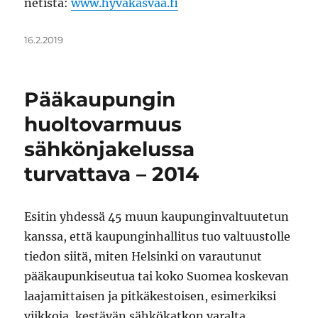
netistä:
www.hyvakasvaa.fi
Julkaistu
16.2.2019
Pääkaupungin
huoltovarmuus
sähkönjakelussa
turvattava – 2014
Esitin yhdessä 45 muun kaupunginvaltuutetun
kanssa, että kaupunginhallitus tuo valtuustolle
tiedon siitä, miten Helsinki on varautunut
pääkaupunkiseutua tai koko Suomea koskevan
laajamittaisen ja pitkäkestoisen, esimerkiksi
viikkoja, kestävän sähkökatkon varalta.