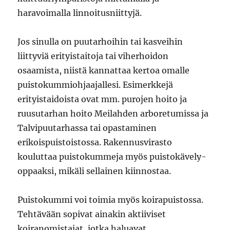
haravoimalla linnoitusniittyjä.
Jos sinulla on puutarhoihin tai kasveihin
liittyviä erityistaitoja tai viherhoidon
osaamista, niistä kannattaa kertoa omalle
puistokummiohjaajallesi. Esimerkkejä
erityistaidoista ovat mm. purojen hoito ja
ruusutarhan hoito Meilahden arboretumissa ja
Talvipuutarhassa tai opastaminen
erikoispuistoistossa. Rakennusvirasto
kouluttaa puistokummeja myös puistokävely-
oppaaksi, mikäli sellainen kiinnostaa.
Puistokummi voi toimia myös koirapuistossa.
Tehtävään sopivat ainakin aktiiviset
koiranomistajat, jotka haluavat