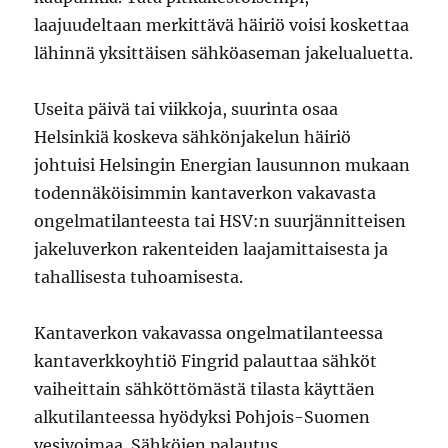
laajuudeltaan merkittävä häiriö voisi koskettaa
lähinnä yksittäisen sähköaseman jakelualuetta.
Useita päivä tai viikkoja, suurinta osaa
Helsinkiä koskeva sähkönjakelun häiriö
johtuisi Helsingin Energian lausunnon mukaan
todennäköisimmin kantaverkon vakavasta
ongelmatilanteesta tai HSV:n suurjännitteisen
jakeluverkon rakenteiden laajamittaisesta ja
tahallisesta tuhoamisesta.
Kantaverkon vakavassa ongelmatilanteessa
kantaverkkoyhtiö Fingrid palauttaa sähköt
vaiheittain sähköttömästä tilasta käyttäen
alkutilanteessa hyödyksi Pohjois-Suomen
vesivoimaa. Sähköjen palautus