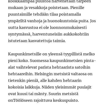
kookkaampaa puustoa harvenetaan tarpeen
mukaan ja vesakkoja poistetaan. Pienille
puuntaimille tehdään tilaa poistamalla
ympäriltä vanhoja ja huonokuntoisia puita. Jos
uutta kasvustoa ei ole luonnonmukaisesti
syntymässä, harventuneisiin aukkokohtiin
istutetaan kasvatettuja taimia.
Kaupunkimetsille on yleensä tyypillistä melko
pieni koko. Suomessa kaupunkimetsien pinta-
alat vaihtelevat parista hehtaarista satoihin
hehtaareihin. Helsingin metsistä valtaosa on
tietenkin pieniä, alle kahden hehtaarin
kokoisia laikkuja. Niiden yleisimmät puulajit
ovat kuusi tai mänty. Suurin metsistä
onTöölöseen rajoittuva keskuspuisto.