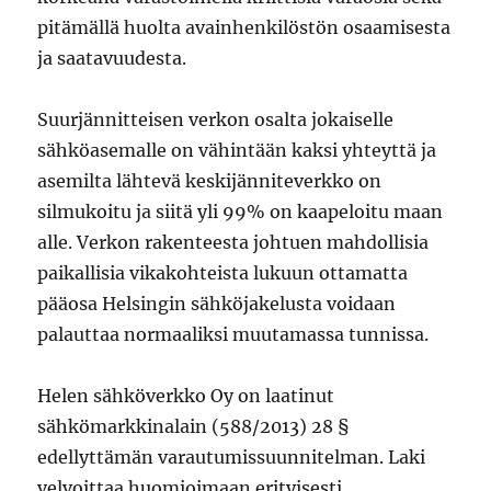
pitämällä huolta avainhenkilöstön osaamisesta
ja saatavuudesta.
Suurjännitteisen verkon osalta jokaiselle
sähköasemalle on vähintään kaksi yhteyttä ja
asemilta lähtevä keskijänniteverkko on
silmukoitu ja siitä yli 99% on kaapeloitu maan
alle. Verkon rakenteesta johtuen mahdollisia
paikallisia vikakohteista lukuun ottamatta
pääosa Helsingin sähköjakelusta voidaan
palauttaa normaaliksi muutamassa tunnissa.
Helen sähköverkko Oy on laatinut
sähkömarkkinalain (588/2013) 28 §
edellyttämän varautumissuunnitelman. Laki
velvoittaa huomioimaan erityisesti