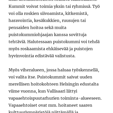
Kummit voivat toimia yksin tai ryhmissä. Työ
voi olla roskien siivoamista, kitkemistä,
haravointia, kesäkukkien, ruusujen tai
pensaiden hoitoa sekä muita
puistokummiohjaajan kanssa sovittuja
tehtäviä. Halutessaan puistokummi voi tehdä
myös roskaamista ehkäisevää ja puistojen
hyvinvointia edistävää valistusta.
Myös viheralueen, jossa haluaa työskennellä,
voi valita itse. Puistokummit saivat uuden
merellisen hoitokohteen Helsingin edustalta
viime vuonna, kun Vallisaari liittyi
vapaaehtoispuutarhurien toiminta-alueeseen.
Vapaaehtoiset ovat mm. hoitaneet saaren
kulttuuriympäristöjä niittämällä ja