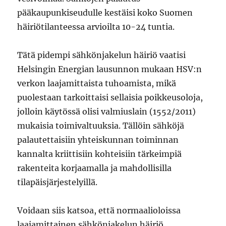
pääkaupunkiseudulle kestäisi koko Suomen
häiriötilanteessa arvioilta 10-24 tuntia.
Tätä pidempi sähkönjakelun häiriö vaatisi
Helsingin Energian lausunnon mukaan HSV:n
verkon laajamittaista tuhoamista, mikä
puolestaan tarkoittaisi sellaisia poikkeusoloja,
jolloin käytössä olisi valmiuslain (1552/2011)
mukaisia toimivaltuuksia. Tällöin sähköjä
palautettaisiin yhteiskunnan toiminnan
kannalta kriittisiin kohteisiin tärkeimpiä
rakenteita korjaamalla ja mahdollisilla
tilapäisjärjestelyillä.
Voidaan siis katsoa, että normaalioloissa
laajamittainen sähkönjakelun häiriö