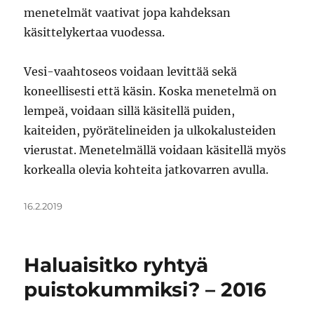
menetelmät vaativat jopa kahdeksan
käsittelykertaa vuodessa.
Vesi-vaahtoseos voidaan levittää sekä
koneellisesti että käsin. Koska menetelmä on
lempeä, voidaan sillä käsitellä puiden,
kaiteiden, pyörätelineiden ja ulkokalusteiden
vierustat. Menetelmällä voidaan käsitellä myös
korkealla olevia kohteita jatkovarren avulla.
Julkaistu
16.2.2019
Haluaisitko ryhtyä
puistokummiksi? – 2016