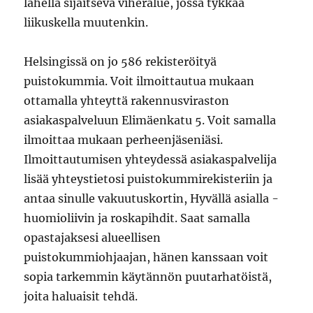
lähellä sijaitseva viheralue, jossa tykkää
liikuskella muutenkin.
Helsingissä on jo 586 rekisteröityä
puistokummia. Voit ilmoittautua mukaan
ottamalla yhteyttä rakennusviraston
asiakaspalveluun Elimäenkatu 5. Voit samalla
ilmoittaa mukaan perheenjäseniäsi.
Ilmoittautumisen yhteydessä asiakaspalvelija
lisää yhteystietosi puistokummirekisteriin ja
antaa sinulle vakuutuskortin, Hyvällä asialla -
huomioliivin ja roskapihdit. Saat samalla
opastajaksesi alueellisen
puistokummiohjaajan, hänen kanssaan voit
sopia tarkemmin käytännön puutarhatöistä,
joita haluaisit tehdä.