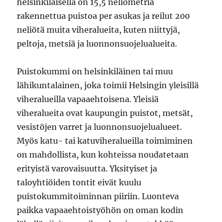
helsinkiläisellä on 15,5 neliömetriä
rakennettua puistoa per asukas ja reilut 200
neliötä muita viheralueita, kuten niittyjä,
peltoja, metsiä ja luonnonsuojelualueita.
Puistokummi on helsinkiläinen tai muu
lähikuntalainen, joka toimii Helsingin yleisillä
viheralueilla vapaaehtoisena. Yleisiä
viheralueita ovat kaupungin puistot, metsät,
vesistöjen varret ja luonnonsuojelualueet.
Myös katu- tai katuviheralueilla toimiminen
on mahdollista, kun kohteissa noudatetaan
erityistä varovaisuutta. Yksityiset ja
taloyhtiöiden tontit eivät kuulu
puistokummitoiminnan piiriin. Luonteva
paikka vapaaehtoistyöhön on oman kodin