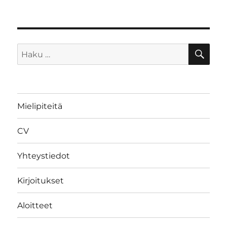
HA
Etsi:
Mielipiteitä
CV
Yhteystiedot
Kirjoitukset
Aloitteet