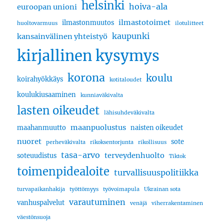
helsinki
hoiva-ala
euroopan unioni
ilmastotoimet
ilmastonmuutos
huoltovarmuus
ilotulitteet
kaupunki
kansainvälinen yhteistyö
kirjallinen kysymys
korona
koulu
koirahyökkäys
kotitaloudet
koulukiusaaminen
kunniaväkivalta
lasten oikeudet
lähisuhdeväkivalta
maanpuolustus
maahanmuutto
naisten oikeudet
nuoret
sote
perheväkivalta
rikoksentorjunta
rikollisuus
tasa-arvo
terveydenhuolto
soteuudistus
Tiktok
toimenpidealoite
turvallisuuspolitiikka
turvapaikanhakija
työttömyys
työvoimapula
Ukrainan sota
varautuminen
vanhuspalvelut
venäjä
viherrakentaminen
väestönsuoja