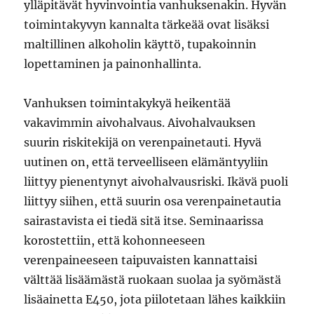
ylläpitävät hyvinvointia vanhuksenakin. Hyvän
toimintakyvyn kannalta tärkeää ovat lisäksi
maltillinen alkoholin käyttö, tupakoinnin
lopettaminen ja painonhallinta.
Vanhuksen toimintakykyä heikentää
vakavimmin aivohalvaus. Aivohalvauksen
suurin riskitekijä on verenpainetauti. Hyvä
uutinen on, että terveelliseen elämäntyyliin
liittyy pienentynyt aivohalvausriski. Ikävä puoli
liittyy siihen, että suurin osa verenpainetautia
sairastavista ei tiedä sitä itse. Seminaarissa
korostettiin, että kohonneeseen
verenpaineeseen taipuvaisten kannattaisi
välttää lisäämästä ruokaan suolaa ja syömästä
lisäainetta E450, jota piilotetaan lähes kaikkiin