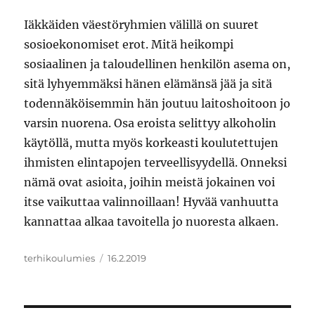
Iäkkäiden väestöryhmien välillä on suuret
sosioekonomiset erot. Mitä heikompi
sosiaalinen ja taloudellinen henkilön asema on,
sitä lyhyemmäksi hänen elämänsä jää ja sitä
todennäköisemmin hän joutuu laitoshoitoon jo
varsin nuorena. Osa eroista selittyy alkoholin
käytöllä, mutta myös korkeasti koulutettujen
ihmisten elintapojen terveellisyydellä. Onneksi
nämä ovat asioita, joihin meistä jokainen voi
itse vaikuttaa valinnoillaan! Hyvää vanhuutta
kannattaa alkaa tavoitella jo nuoresta alkaen.
Kirjoittaja
Julkaistu
terhikoulumies
16.2.2019