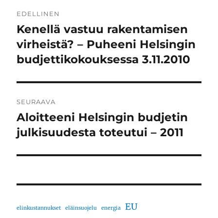
Artikkelien
EDELLINEN
selaus
Kenellä vastuu rakentamisen
Edellinen
artikkeli:
virheistä? – Puheeni Helsingin
budjettikokouksessa 3.11.2010
SEURAAVA
Aloitteeni Helsingin budjetin
Seuraava
artikkeli:
julkisuudesta toteutui – 2011
EU
elinkustannukset
eläinsuojelu
energia