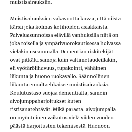
muistisairauksiin.
Muistisairauksien vakavuutta kuvaa, että niistä
kärsii joka kolmas kotihoidon asiakkaista.
Palveluasunnoissa elävillä vanhuksilla niitä on
joka toisella ja ympärivuorokautisessa hoivassa
vieläkin useammalla. Dementian riskitekijät
ovat pitkälti samoja kuin valtimotaudeillakin,
eli vyötärölihavuus, tupakointi, vähäinen
liikunta ja huono ruokavalio. Säännöllinen
liikunta ennaltaehkäisee muistisairauksia.
Koulutustaso suojaa dementialta, samoin
aivojumppaharjoitukset kuten
ristisanatehtävät. Mikä parasta, aivojumpalla
on myönteinen vaikutus vielä viiden vuoden
päästä harjoitusten tekemisestä. Huonoon