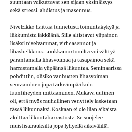
suuntaan vaikuttavat sen sijaan yksinäisyys
sekä stressi, ahdistus ja masennus.
Nivelrikko haittaa tunnetusti toimintakykyä ja
liikkumista iäkkäänä. Sille altistavat ylipainon
lisäksi nivelvammat, virheasennot ja
lihasheikkous. Lonkkamurtumilta voi välttyä
parantamalla lihasvoimaa ja tasapainoa sekä
harrastamalla ylipäänsä liikuntaa. Seminaarissa
pohdittiin, olisiko vanhusten lihasvoiman
seuraaminen jopa tärkeämpää kuin
luuntiheyden mittaaminen. Mukava uutinen
oli, että myös rauhallinen venyttely lasketaan
tässä liikunnaksi. Koskaan ei ole liian aikaista
aloittaa liikuntaharrastusta. Se suojelee
muistisairauksilta jopa lyhyellä aikavälillä.