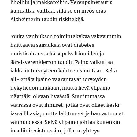
lihoihin ja makkaroihin. Verenpainetautia
kannattaa välttää, sillä se on myös eräs
Alzheimerin taudin riskitekijä.
Muita vanhuksen toimintakykyä vakavimmin
haittaavia sairauksia ovat diabetes,
muistisairaus sekä sepelvaltimoiden ja
ääreisverenkierron taudit. Paino vaikuttaa
iäkkään terveyteen kahteen suuntaan. Sekä
ali- että ylipaino vaarantavat terveyden
nykytiedon mukaan, mutta lievä ylipaino
näyttäisi olevan hyvästä. Suurimmassa
vaarassa ovat ihmiset, jotka ovat olleet keski-
iässä lihavia, mutta laihtuneet ja haurastuneet
vanhuudessa. Selvä ylipaino johtaa kuitenkin
insuliiniresistenssiin, jolla on yhteys