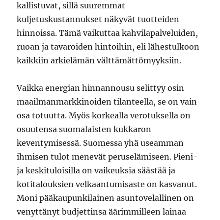
kallistuvat, sillä suuremmat
kuljetuskustannukset näkyvät tuotteiden
hinnoissa. Tämä vaikuttaa kahvilapalveluiden,
ruoan ja tavaroiden hintoihin, eli lähestulkoon
kaikkiin arkielämän välttämättömyyksiin.
Vaikka energian hinnannousu selittyy osin
maailmanmarkkinoiden tilanteella, se on vain
osa totuutta. Myös korkealla verotuksella on
osuutensa suomalaisten kukkaron
keventymisessä. Suomessa yhä useamman
ihmisen tulot menevät peruselämiseen. Pieni-
ja keskituloisilla on vaikeuksia säästää ja
kotitalouksien velkaantumisaste on kasvanut.
Moni pääkaupunkilainen asuntovelallinen on
venyttänyt budjettinsa äärimmilleen lainaa