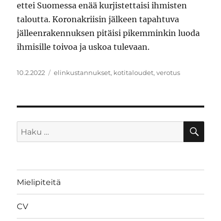
ettei Suomessa enää kurjistettaisi ihmisten
taloutta. Koronakriisin jälkeen tapahtuva
jälleenrakennuksen pitäisi pikemminkin luoda
ihmisille toivoa ja uskoa tulevaan.
Julkaistu
Avainsanat
10.2.2022
elinkustannukset
,
kotitaloudet
,
verotus
HA
Etsi:
Mielipiteitä
CV