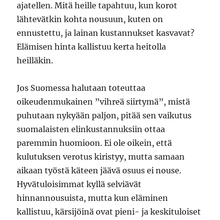
ajatellen. Mitä heille tapahtuu, kun korot
lähtevätkin kohta nousuun, kuten on
ennustettu, ja lainan kustannukset kasvavat?
Elämisen hinta kallistuu kerta heitolla
heilläkin.
Jos Suomessa halutaan toteuttaa
oikeudenmukainen ”vihreä siirtymä”, mistä
puhutaan nykyään paljon, pitää sen vaikutus
suomalaisten elinkustannuksiin ottaa
paremmin huomioon. Ei ole oikein, että
kulutuksen verotus kiristyy, mutta samaan
aikaan työstä käteen jäävä osuus ei nouse.
Hyvätuloisimmat kyllä selviävät
hinnannousuista, mutta kun eläminen
kallistuu, kärsijöinä ovat pieni- ja keskituloiset