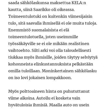
saada sähkölaskunsa maksettua KELA:n
kautta, siinä Saarikko oli oikeassa.
Toimeentulotuki on kuitenkin viimesijaisin
tulo, sitä saavalla ihmisellä ei ole muita tuloja.
Enemmistö suomalaisista ei elä
toimeentulotuella, joten useimmille
työssäkäyville se ei ole mikään realistinen
vaihtoehto. Silti arki voi olla taloudellisesti
tiukkaa myös ihmisille, joiden täytyy selviytyä
kohonneista elinkustannuksista pelkästään
omilla tuloillaan. Moninkertainen sähkölasku
on iso lovi jokaisen lompakkoon.
Myös polttoaineen hinta on puhututtanut
viime aikoina. Autoilu ei kosketa vain
hyvätuloisia ihmisiä. Maalla auto on usein