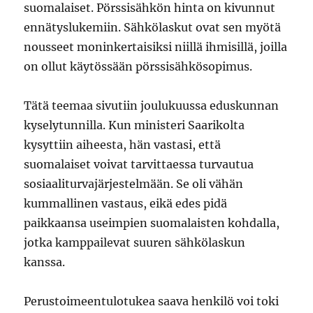
suomalaiset. Pörssisähkön hinta on kivunnut
ennätyslukemiin. Sähkölaskut ovat sen myötä
nousseet moninkertaisiksi niillä ihmisillä, joilla
on ollut käytössään pörssisähkösopimus.
Tätä teemaa sivutiin joulukuussa eduskunnan
kyselytunnilla. Kun ministeri Saarikolta
kysyttiin aiheesta, hän vastasi, että
suomalaiset voivat tarvittaessa turvautua
sosiaaliturvajärjestelmään. Se oli vähän
kummallinen vastaus, eikä edes pidä
paikkaansa useimpien suomalaisten kohdalla,
jotka kamppailevat suuren sähkölaskun
kanssa.
Perustoimeentulotukea saava henkilö voi toki