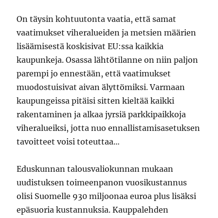
On täysin kohtuutonta vaatia, että samat
vaatimukset viheralueiden ja metsien määrien
lisäämisestä koskisivat EU:ssa kaikkia
kaupunkeja. Osassa lähtötilanne on niin paljon
parempi jo ennestään, että vaatimukset
muodostuisivat aivan älyttömiksi. Varmaan
kaupungeissa pitäisi sitten kieltää kaikki
rakentaminen ja alkaa jyrsiä parkkipaikkoja
viheralueiksi, jotta nuo ennallistamisasetuksen
tavoitteet voisi toteuttaa…
Eduskunnan talousvaliokunnan mukaan
uudistuksen toimeenpanon vuosikustannus
olisi Suomelle 930 miljoonaa euroa plus lisäksi
epäsuoria kustannuksia. Kauppalehden