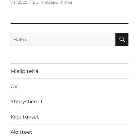
Julkaistu
Avainsanat
7.11.2022
EU
,
metsäpolitiikka
HA
Etsi:
Mielipiteitä
CV
Yhteystiedot
Kirjoitukset
Aloitteet