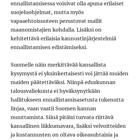
ennallistamisessa voisivat olla apuna erilaiset
suojeluohjelmat, mutta myös
vapaaehtoisuuteen perustuvat mallit
maanomistajien kohdalla. Lisäksi on
kehitettävä erilaisia kannustinjärjestelmiä
ennallistamisen edistämiseksi.
Suomelle näin merkittävää kansallista
kysymystä ei yksinkertaisesti voi jättää muiden
maiden päätettäväksi. Niinpä eduskunnan
talousvaliokunta ei hyväksynytkään
hallitukseen ennallistamisasetusta tukenutta
linjaa, vaan vaatii Suomen kannan
muuttamista. Siinä pitäisi turvata riittävä
kansallinen liikkumavara, lisäksi velvoitteiden
ja kustannusten on oltava oikeasuhtaisia ja