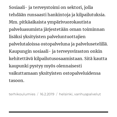
Sosiaali- ja terveystoimi on sektori, jolla
tehdään runsaasti hankintoja ja kilpailutuksia.
Mm. pitkäaikaista ympärivuorokautista
palveluasumista järjestetään oman toiminnan
lisäksi yksityisten palveluntuottajien
palvelutaloissa ostopalveluna ja palvelusetelillä.
Kaupungin sosiaali- ja terveysviraston onkin
kehitettävä kilpailutusosaamistaan. Sitä kautta
kaupunki pystyy myös olennaisesti
vaikuttamaan yksityisten ostopalveluidensa
tasoon.
Kirjoittaja
Julkaistu
Avainsanat
terhikoulumies
16.2.2019
helsinki
,
vanhuspalvelut