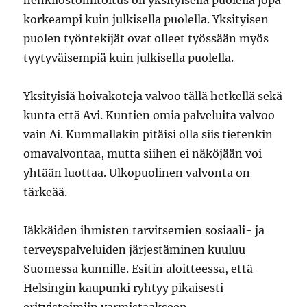
henkilöstömitoitus oli yksityisellä puolella jopa
korkeampi kuin julkisella puolella. Yksityisen
puolen työntekijät ovat olleet työssään myös
tyytyväisempiä kuin julkisella puolella.
Yksityisiä hoivakoteja valvoo tällä hetkellä sekä
kunta että Avi. Kuntien omia palveluita valvoo
vain Ai. Kummallakin pitäisi olla siis tietenkin
omavalvontaa, mutta siihen ei näköjään voi
yhtään luottaa. Ulkopuolinen valvonta on
tärkeää.
Iäkkäiden ihmisten tarvitsemien sosiaali- ja
terveyspalveluiden järjestäminen kuuluu
Suomessa kunnille. Esitin aloitteessa, että
Helsingin kaupunki ryhtyy pikaisesti