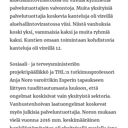
aluehallintovirastoissa on vireillä kymmeniä
palvelutuottajien valvontoja. Muita yksityisiä
palvelutuottajia koskevia kanteluja oli vireillä
aluehallintovirastossa viisi. Niistä vanhuksia
koski yksi, vammaisia kaksi ja muita ryhmiä
kaksi. Kuntien omaan toimintaan kohdistuvia
kanteluja oli vireillä 12.
Sosiaali- ja terveysministeriön
projektipäällikkö ja THL:n tutkimusprofessori
Anja Noro varoittikin Esperin tapaukseen
liittyen tuudittautumasta luuloon, että
ongelmat koskisivat vain yksityistä sektoria.
Vanhustenhoivan laatuongelmat koskevat
myös julkisia palveluntuottajia. Noron mukaan
vielä vuonna 2016 mm. keskimääräinen