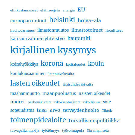
EU
elinkustannukset
eläinsuojelu
energia
helsinki
hoiva-ala
euroopan unioni
ilmastotoimet
ilmastonmuutos
huoltovarmuus
ilotulitteet
kaupunki
kansainvälinen yhteistyö
kirjallinen kysymys
korona
koulu
koirahyökkäys
kotitaloudet
koulukiusaaminen
kunniaväkivalta
lasten oikeudet
lähisuhdeväkivalta
maanpuolustus
maahanmuutto
naisten oikeudet
nuoret
sote
perheväkivalta
rikoksentorjunta
rikollisuus
tasa-arvo
terveydenhuolto
soteuudistus
Tiktok
toimenpidealoite
turvallisuuspolitiikka
turvapaikanhakija
työttömyys
työvoimapula
Ukrainan sota