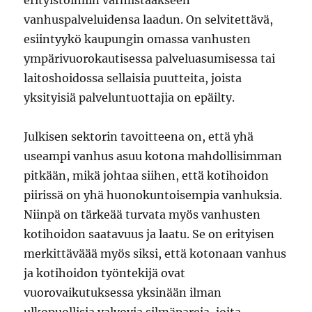
erityistoimiin varmistaakseen
vanhuspalveluidensa laadun. On selvitettävä,
esiintyykö kaupungin omassa vanhusten
ympärivuorokautisessa palveluasumisessa tai
laitoshoidossa sellaisia puutteita, joista
yksityisiä palveluntuottajia on epäilty.
Julkisen sektorin tavoitteena on, että yhä
useampi vanhus asuu kotona mahdollisimman
pitkään, mikä johtaa siihen, että kotihoidon
piirissä on yhä huonokuntoisempia vanhuksia.
Niinpä on tärkeää turvata myös vanhusten
kotihoidon saatavuus ja laatu. Se on erityisen
merkittäväää myös siksi, että kotonaan vanhus
ja kotihoidon työntekijä ovat
vuorovaikutuksessa yksinään ilman