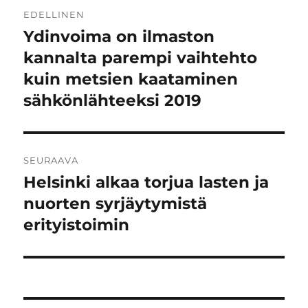
Artikkelien
EDELLINEN
selaus
Ydinvoima on ilmaston
Edellinen
artikkeli:
kannalta parempi vaihtehto
kuin metsien kaataminen
sähkönlähteeksi 2019
SEURAAVA
Helsinki alkaa torjua lasten ja
Seuraava
artikkeli:
nuorten syrjäytymistä
erityistoimin