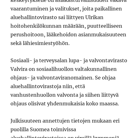
keskeytykselle oli asiakasturvallisuuden vakava
vaarantuminen ja valitukset, joita paikallinen
aluehallintovirasto sai liittyen Ulrikan
hoitohenkilökunnan määrään, puutteelliseen
perushoitoon, lääkehoidon asianmukaisuuteen
sekä lähiesimiestyöhön.
Sosiaali- ja terveysalan lupa- ja valvontavirasto
Valvira on sosiaalihuollon valtakunnallinen
ohjaus- ja valvontaviranomainen. Se ohjaa
aluehallintovirastoja niin, että
vanhustenhuollon valvonta ja siihen liittyvä
ohjaus olisivat yhdenmukaisia koko maassa.
Julkisuuteen annettujen tietojen mukaan eri
puolilla Suomea toimivissa