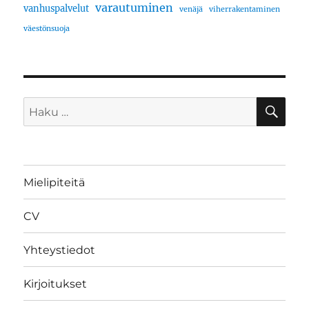
varautuminen
vanhuspalvelut
venäjä
viherrakentaminen
väestönsuoja
HA
Etsi:
Mielipiteitä
CV
Yhteystiedot
Kirjoitukset