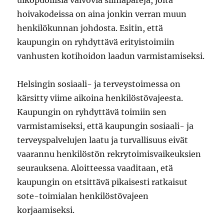
ulkopuollisia valvovia silmäpareja, joita
hoivakodeissa on aina jonkin verran muun
henkilökunnan johdosta. Esitin, että
kaupungin on ryhdyttävä erityistoimiin
vanhusten kotihoidon laadun varmistamiseksi.
Helsingin sosiaali- ja terveystoimessa on
kärsitty viime aikoina henkilöstövajeesta.
Kaupungin on ryhdyttävä toimiin sen
varmistamiseksi, että kaupungin sosiaali- ja
terveyspalvelujen laatu ja turvallisuus eivät
vaarannu henkilöstön rekrytoimisvaikeuksien
seurauksena. Aloitteessa vaaditaan, etä
kaupungin on etsittävä pikaisesti ratkaisut
sote-toimialan henkilöstövajeen
korjaamiseksi.